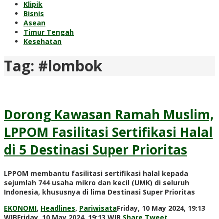
Klipik
Bisnis
Asean
Timur Tengah
Kesehatan
Tag:
#lombok
Dorong Kawasan Ramah Muslim,
LPPOM Fasilitasi Sertifikasi Halal
di 5 Destinasi Super Prioritas
LPPOM membantu fasilitasi sertifikasi halal kepada
sejumlah 744 usaha mikro dan kecil (UMK) di seluruh
Indonesia, khususnya di lima Destinasi Super Prioritas
EKONOMI
,
Headlines
,
Pariwisata
Friday, 10 May 2024, 19:13
by
WIB
Friday, 10 May 2024, 19:13 WIB
Share
Tweet