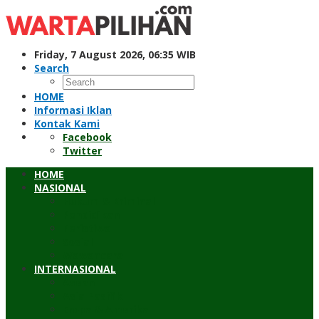
Skip
to
content
Friday, 7 August 2026, 06:35 WIB
Search
HOME
Informasi Iklan
Kontak Kami
Facebook
Twitter
HOME
NASIONAL
Hukum & Kriminal
Pendidikan
Peristiwa
Sosial
Wawancara
INTERNASIONAL
Asean
Asia Pasifik
Eropa & Amerika