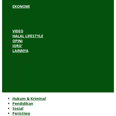
Timur Tengah
EKONOMI
Bisnis
Pariwisata
Budaya
Keuangan
VIDEO
HALAL LIFESTYLE
OPINI
IQRO’
LAINNYA
ILTEK
Investigasi
Kesehatan
Kisah
Perjalanan
Resensi
Permakultur
Kolom Santri
Hukum & Kriminal
Pendidikan
Sosial
Peristiwa