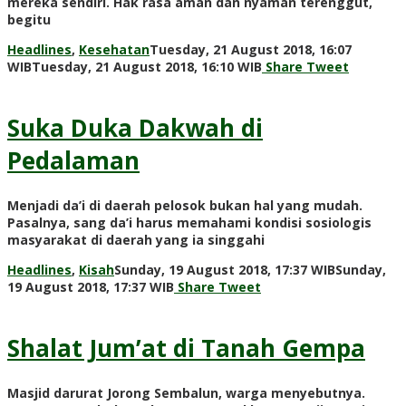
mereka sendiri. Hak rasa aman dan nyaman terenggut,
begitu
Headlines
,
Kesehatan
Tuesday, 21 August 2018, 16:07
by
WIB
Tuesday, 21 August 2018, 16:10 WIB
Share
Tweet
Adi
Prawiranegara
Suka Duka Dakwah di
Pedalaman
Menjadi da’i di daerah pelosok bukan hal yang mudah.
Pasalnya, sang da’i harus memahami kondisi sosiologis
masyarakat di daerah yang ia singgahi
Headlines
,
Kisah
Sunday, 19 August 2018, 17:37 WIB
Sunday,
by
19 August 2018, 17:37 WIB
Share
Tweet
Adi
Prawiranegara
Shalat Jum’at di Tanah Gempa
Masjid darurat Jorong Sembalun, warga menyebutnya.