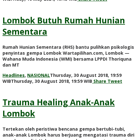
Adi
Prawiranegara
Lombok Butuh Rumah Hunian
Sementara
Rumah Hunian Sementara (RHS) bantu pulihkan psikologis
penyintas gempa Lombok Wartapilihan.com, Lombok —
Wahana Muda Indonesia (WMI) bersama LPPDI Thoriquna
dan MT
Headlines
,
NASIONAL
Thursday, 30 August 2018, 19:59
by
WIB
Thursday, 30 August 2018, 19:59 WIB
Share
Tweet
Adi
Prawiranegara
Trauma Healing Anak-Anak
Lombok
Tertekan oleh peristiwa bencana gempa bertubi-tubi,
anak-anak Lombok harus berjuang mengatasi trauma diri