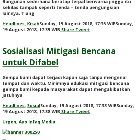
Bangunan sederhana beratap terpal berwarna jingga itu
sekilas tampak seperti tenda – tenda pengungsian
lainnya. Tiang
Headlines
,
Kisah
Sunday, 19 August 2018, 17:35 WIB
Sunday,
by
19 August 2018, 17:35 WIB
Share
Tweet
Adi
Prawiranegara
Sosialisasi Mitigasi Bencana
untuk Difabel
Gempa bumi dapat terjadi kapan saja tanpa mengenal
tempat dan waktu. Minimnya edukasi mitigasi bencana
gempa bumi kepada masyarakat dapat mengakibatkan
jatuhnya
Headlines
,
Sosial
Sunday, 19 August 2018, 17:33 WIB
Sunday,
by
19 August 2018, 17:38 WIB
Share
Tweet
Adi
Urgen, Ayo Infaq Media
Prawiranegara