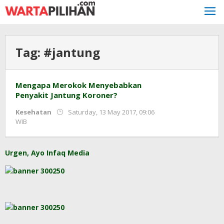
Skip
to
content
Tag:
#jantung
Mengapa Merokok Menyebabkan
Penyakit Jantung Koroner?
Kesehatan
Saturday, 13 May 2017, 09:06
by
WIB
redaksi
Urgen, Ayo Infaq Media