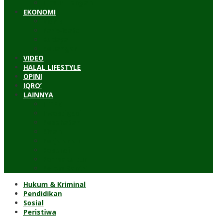
Timur Tengah
EKONOMI
Bisnis
Pariwisata
Budaya
Keuangan
VIDEO
HALAL LIFESTYLE
OPINI
IQRO’
LAINNYA
ILTEK
Investigasi
Kesehatan
Kisah
Perjalanan
Resensi
Permakultur
Kolom Santri
Hukum & Kriminal
Pendidikan
Sosial
Peristiwa