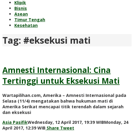
Klipik
Bisnis
Asean
Timur Tengah
Kesehatan
Tag:
#eksekusi mati
Amnesti Internasional: Cina
Tertinggi untuk Eksekusi Mati
Wartapilihan.com, Amerika – Amnesti Internasional pada
Selasa (11/4) mengatakan bahwa hukuman mati di
Amerika Serikat mencapai titik terendah dalam sejarah
dan eksekusi
Asia Pasifik
Wednesday, 12 April 2017, 19:39 WIB
Monday, 24
by
April 2017, 12:39 WIB
Share
Tweet
redaksi