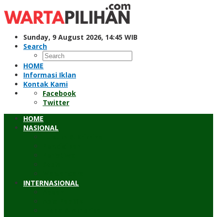
Skip
to
content
Sunday, 9 August 2026, 14:45 WIB
Search
HOME
Informasi Iklan
Kontak Kami
Facebook
Twitter
HOME
NASIONAL
Hukum & Kriminal
Pendidikan
Peristiwa
Sosial
Wawancara
INTERNASIONAL
Asean
Asia Pasifik
Eropa & Amerika