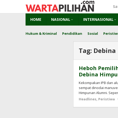
Skip
Sa
to
content
HOME
NASIONAL
INTERNASIONAL
Hukum & Kriminal
Pendidikan
Sosial
Peristiw
Tag:
Debina
Heboh Pemilih
Debina Himpun
Kekompakan IPB dan alu
sempat dinodai manuver
Himpunan Alumni. Sepert
Headlines
,
Peristiwa