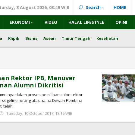
turday, 8 August 2026, 03:49 WIB
Search
HOME
EKONOMI
VIDEO
HALAL LIFESTYLE
OPINI
a
Klipik
Bisnis
Asean
Timur Tengah
Kesehatan
an Rektor IPB, Manuver
an Alumni Dikritisi
mninya dalam proses pemilihan calon rektor
 segelintir orang atas nama Dewan Pembina
i telah
by
Tuesday, 10 October 2017, 18:16 WIB
redaksi