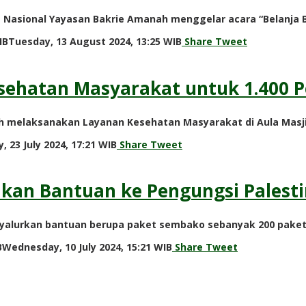
Nasional Yayasan Bakrie Amanah menggelar acara “Belanja B
by
IB
Tuesday, 13 August 2024, 13:25 WIB
Share
Tweet
Adi
Prawiranegara
sehatan Masyarakat untuk 1.400 
nah melaksanakan Layanan Kesehatan Masyarakat di Aula Masji
by
, 23 July 2024, 17:21 WIB
Share
Tweet
Adi
Prawiranegara
kan Bantuan ke Pengungsi Palesti
alurkan bantuan berupa paket sembako sebanyak 200 paket 
by
B
Wednesday, 10 July 2024, 15:21 WIB
Share
Tweet
Adi
Prawiranegara