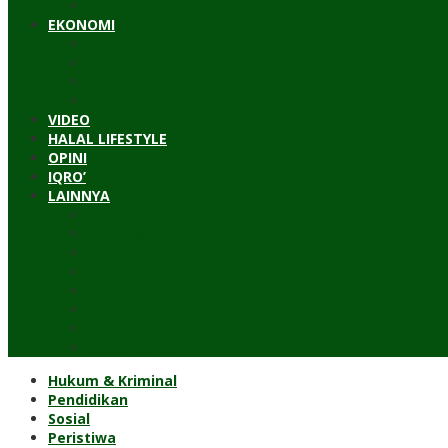
Timur Tengah
EKONOMI
Bisnis
Pariwisata
Budaya
Keuangan
VIDEO
HALAL LIFESTYLE
OPINI
IQRO’
LAINNYA
ILTEK
Investigasi
Kesehatan
Kisah
Perjalanan
Resensi
Permakultur
Kolom Santri
Hukum & Kriminal
Pendidikan
Sosial
Peristiwa