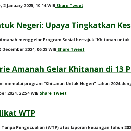
by
, 2 January 2025, 10:14 WIB
Share
Tweet
Adi
Prawiranegara
untuk Negeri: Upaya Tingkatkan K
e Amanah menggelar Program Sosial bertajuk “Khitanan untuk 
by
20 December 2024, 06:28 WIB
Share
Tweet
Adi
Prawiranegara
ie Amanah Gelar Khitanan di 13 P
i memulai program “Khitanan Untuk Negeri” tahun 2024 denga
by
er 2024, 22:54 WIB
Share
Tweet
Adi
Prawiranegara
dikat WTP
Tanpa Pengecualian (WTP) atas laporan keuangan tahun 2023