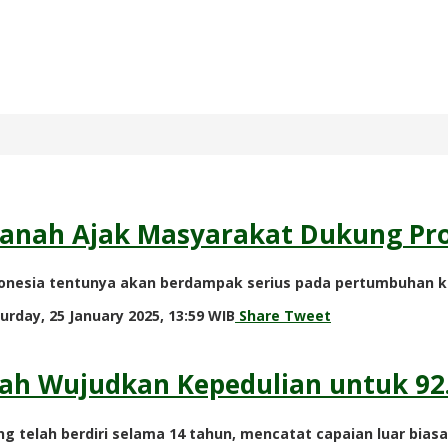
Amanah Ajak Masyarakat Dukung Pr
ndonesia tentunya akan berdampak serius pada pertumbuhan 
by
urday, 25 January 2025, 13:59 WIB
Share
Tweet
Adi
Prawiranegara
nah Wujudkan Kepedulian untuk 92
 telah berdiri selama 14 tahun, mencatat capaian luar biasa