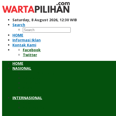
Skip
to
content
Saturday, 8 August 2026, 12:30 WIB
Search
HOME
Informasi Iklan
Kontak Kami
Facebook
Twitter
HOME
NASIONAL
Hukum & Kriminal
Pendidikan
Peristiwa
Sosial
Wawancara
INTERNASIONAL
Asean
Asia Pasifik
Eropa & Amerika