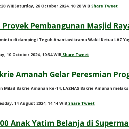
by
:28 WIB
Saturday, 26 October 2024, 10:28 WIB
Share
Tweet
Adi
Prawiranegara
i Proyek Pembangunan Masjid Raya
arminto di dampingi Teguh Anantawikrama Wakil Ketua LAZ 
by
y, 10 October 2024, 10:34 WIB
Share
Tweet
Adi
Prawiranegara
krie Amanah Gelar Peresmian Pro
n Milad Bakrie Amanah ke-14, LAZNAS Bakrie Amanah melaks
by
sday, 14 August 2024, 14:14 WIB
Share
Tweet
Adi
Prawiranegara
00 Anak Yatim Belanja di Superma