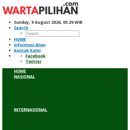
Skip
to
content
Sunday, 9 August 2026, 05:29 WIB
Search
HOME
Informasi Iklan
Kontak Kami
Facebook
Twitter
HOME
NASIONAL
Hukum & Kriminal
Pendidikan
Peristiwa
Sosial
Wawancara
INTERNASIONAL
Asean
Asia Pasifik
Eropa & Amerika