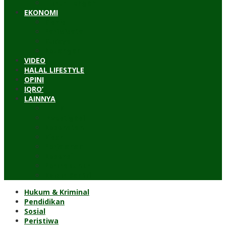
Timur Tengah
EKONOMI
Bisnis
Pariwisata
Budaya
Keuangan
VIDEO
HALAL LIFESTYLE
OPINI
IQRO’
LAINNYA
ILTEK
Investigasi
Kesehatan
Kisah
Perjalanan
Resensi
Permakultur
Kolom Santri
Hukum & Kriminal
Pendidikan
Sosial
Peristiwa