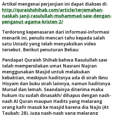
Artikel mengenai perjanjian ini dapat diakses di:
http://quraishshihab.com/article/terjemahan-
naskah-janji-rasulullah-muhammad-saw-dengan-
penganut-agama-kristen-2/
Terdorong kepenasaran dari informasi-informasi
menarik ini, penulis mencari tahu kepada salah
satu Ustadz yang telah menyaksikan video
tersebut. Berikut penuturan Beliau:
Pendapat Quraish Shihab bahwa Rasulullah saw
telah mempersilakan umat Nasrani Najran
menggunakan Masjid untuk melakukan
kebaktian, meskipun haditsnya ada di sirah Ibnu
Hisyam dan buku sirah lainnya, namun haditsnya
Mursal dan lemah. Seandainya diterima maka
hukum itu sudah dinasakh/ dihapus dengan nash-
nash Al Quran maupun Hadits yang melarang
orang kafir masuk ke masjid karena dia Najis (At
Taubah: 28), juga nash-nash yang melarang