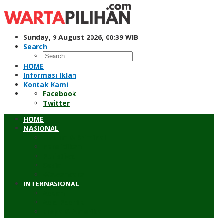
Skip
to
content
Sunday, 9 August 2026, 00:39 WIB
Search
HOME
Informasi Iklan
Kontak Kami
Facebook
Twitter
HOME
NASIONAL
Hukum & Kriminal
Pendidikan
Peristiwa
Sosial
Wawancara
INTERNASIONAL
Asean
Asia Pasifik
Eropa & Amerika