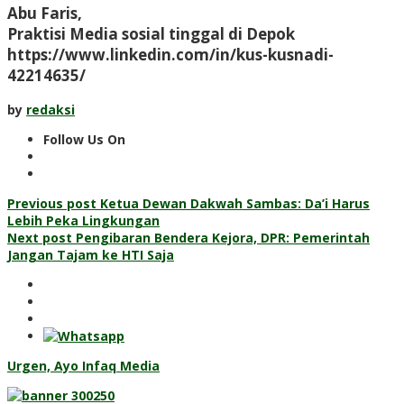
Abu Faris,
Praktisi Media sosial tinggal di Depok
https://www.linkedin.com/in/kus-kusnadi-
42214635/
by
redaksi
Follow Us On
Post
Previous post
Ketua Dewan Dakwah Sambas: Da’i Harus
Lebih Peka Lingkungan
navigation
Next post
Pengibaran Bendera Kejora, DPR: Pemerintah
Jangan Tajam ke HTI Saja
Urgen, Ayo Infaq Media