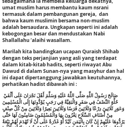
sebagaimana ia membela keluarga dekatnya,
umat muslim harus membantu kaum nsrani
termasuk dalam pembangunan gereja, dan
bahwa kaum muslimin bersama non-muslim
adalah bersaudara. Ungkapan seperti ini adalah
kebogongan besar dan mendustakan Nabi
Shallallahu ‘alaihi wasallam.
Marilah kita bandingkan ucapan Quraish Shihab
dengan teks perjanjian yang asli yang terdapat
dalam kitab-kitab hadits, seperti riwayat Abu
Dawud di dalam Sunan-nya yang masyhur dan hal
ini dapat dipertanggung jawabkan keutuhannya,
perhatikan hadist dibawah ini :
صَالَحَ رَسُولُ اللَّهِ صَلَّى اللَّهُ عَلَيْهِ وَسَلَّمَ أَهْلَ نَجْرَانَ عَلَى أَلْفَيْ
حُلَّةٍ النِّصْفُ فِي صَفَرٍ وَالْبَقِيَّةُ فِي رَجَبٍ يُؤَدُّونَهَا إِلَى الْمُسْلِمِينَ
وَعَوَرِ ثَلَاثِينَ دِرْعًا وَثَلَاثِينَ فَرَسًا وَثَلَاثِينَ بَعِيرًا وَثَلَاثِينَ مِنْ كُلِّ صِنْفٍ
مِنْ أَصْنَافِ السِّلَاحِ يَغْزُونَ بِهَا وَالْمُسْلِمُونَ ضَامِنُونَ لَهَا حَتَّى
يَرُدُّوهَا عَلَيْهِمْ إِنْ كَانَ بِالْيَمَنِ كَيْدٌ أَوْ غَدْرَةٌ عَلَى أَنْ لَا تُهْدَمَ لَهُمْ بَيْعَةٌ