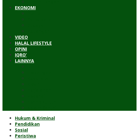
Timur Tengah
EKONOMI
Bisnis
Pariwisata
Budaya
Keuangan
VIDEO
HALAL LIFESTYLE
OPINI
IQRO’
LAINNYA
ILTEK
Investigasi
Kesehatan
Kisah
Perjalanan
Resensi
Permakultur
Kolom Santri
Hukum & Kriminal
Pendidikan
Sosial
Peristiwa