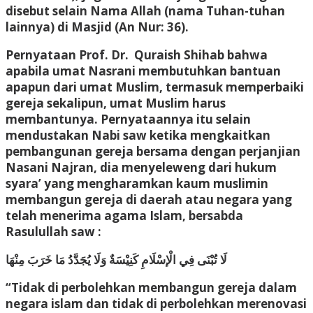
disebut selain Nama Allah (nama Tuhan-tuhan
lainnya) di Masjid (An Nur: 36).
Pernyataan Prof. Dr. Quraish Shihab bahwa
apabila umat Nasrani membutuhkan bantuan
apapun dari umat Muslim, termasuk memperbaiki
gereja sekalipun, umat Muslim harus
membantunya. Pernyataannya itu selain
mendustakan Nabi saw ketika mengkaitkan
pembangunan gereja bersama dengan perjanjian
Nasani Najran, dia menyeleweng dari hukum
syara’ yang mengharamkan kaum muslimin
membangun gereja di daerah atau negara yang
telah menerima agama Islam, bersabda
Rasulullah saw :
لَا تُبْنَى فِي الْإسْلَامِ كَنِيْسَةٌ وَلَا يُجَدَّدُ مَا خَرَبَ مِنْهَا
“Tidak di perbolehkan membangun gereja dalam
negara islam dan tidak di perbolehkan merenovasi