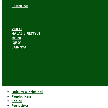
Timur Tengah
EKONOMI
Bisnis
Pariwisata
Budaya
Keuangan
VIDEO
HALAL LIFESTYLE
OPINI
IQRO’
LAINNYA
ILTEK
Investigasi
Kesehatan
Kisah
Perjalanan
Resensi
Permakultur
Kolom Santri
Hukum & Kriminal
Pendidikan
Sosial
Peristiwa