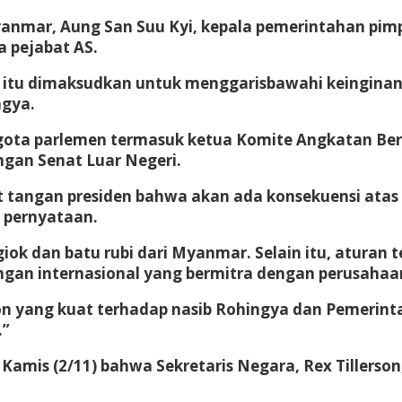
nmar, Aung San Suu Kyi, kepala pemerintahan pimp
 pejabat AS.
tu dimaksudkan untuk menggarisbawahi keinginan 
ngya.
gota parlemen termasuk ketua Komite Angkatan Bers
ngan Senat Luar Negeri.
tangan presiden bahwa akan ada konsekuensi atas 
 pernyataan.
giok dan batu rubi dari Myanmar. Selain itu, atura
an internasional yang bermitra dengan perusahaan
spon yang kuat terhadap nasib Rohingya dan Pemer
.”
mis (2/11) bahwa Sekretaris Negara, Rex Tillerso