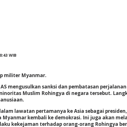
by
0:43 WIB
redaksi
p militer Myanmar.
AS mengusulkan sanksi dan pembatasan perjalanan 
minoritas Muslim Rohingya di negara tersebut. Langk
manusiaan.
 dalam lawatan pertamanya ke Asia sebagai preside
na Myanmar kembali ke demokrasi. Ini juga akan me
pelaku kekejaman terhadap orang-orang Rohingya b