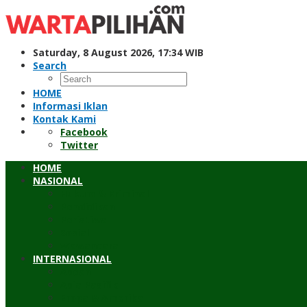
Skip
to
content
Saturday, 8 August 2026, 17:34 WIB
Search
HOME
Informasi Iklan
Kontak Kami
Facebook
Twitter
HOME
NASIONAL
Hukum & Kriminal
Pendidikan
Peristiwa
Sosial
Wawancara
INTERNASIONAL
Asean
Asia Pasifik
Eropa & Amerika