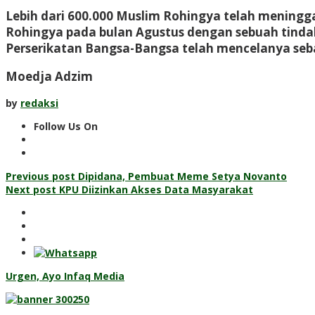
Lebih dari 600.000 Muslim Rohingya telah mening
Rohingya pada bulan Agustus dengan sebuah tinda
Perserikatan Bangsa-Bangsa telah mencelanya seba
Moedja Adzim
by
redaksi
Follow Us On
Post
Previous post
Dipidana, Pembuat Meme Setya Novanto
Next post
KPU Diizinkan Akses Data Masyarakat
navigation
Urgen, Ayo Infaq Media