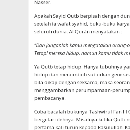
Nasser.
Apakah Sayid Qutb berpisah dengan dunia
setelah ia wafat syahid, buku-buku kar
seluruh dunia. Al Qurán menyatakan :
“Dan janganlah kamu mengatakan orang-ora
Tetapi mereka hidup, namun kamu tidak me
Ya Qutb tetap hidup. Hanya tubuhnya ya
hidup dan menumbuh suburkan generasi un
bila dikaji dengan seksama, maka seoran
menggambarkan perumpamaan-perumpam
pembacanya.
Coba bacalah bukunya Tashwirul Fan fil 
bergetar olehnya. Misalnya ketika Qutb m
pertama kali turun kepada Rasulullah. K