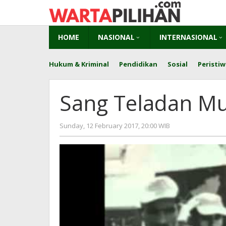
Skip
to
content
HOME
NASIONAL
INTERNASIONAL
Hukum & Kriminal
Pendidikan
Sosial
Peristiw
Sang Teladan Mu
by
Sunday, 12 February 2017, 20:00 WIB
redaksi