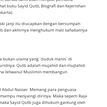
hat buku Sayid Qutb, Biografi dan Kejernihan
karta).
eski janji itu diucapkan dengan bersumpah
utb dan akhirnya menghukum mati sahabatnya
a bukan ulama yang `duduk manis` di
ridnya. Qutb adalah mujahid dan mujtahid.
sama Ikhwanul Muslimin membangun
al Abdul Nasser. Memang para penguasa
g mampu menyaingi dirinya. Maka seperti Raja
maka Sayid Qutb juga dihukum gantung oleh