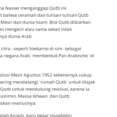
ena Nasser menganggap Qutb ini
 bahwa ceramah dan tulisan-tulisan Qutb
sir dan dunia Islam. Bila Qutb dibiarkan
an mengecil atau sama sekali tidak
nya dunia Arab.
itra –seperti Soekarno di sini- sebagai
ra-negara Arab `membentuk Pan Arabisme` di
lusi Mesir Agustus 1952 sebenarnya cukup
r sering mendatangi `rumah Qutb` untuk diajak
Qutb untuk mendukung revolusi, karena ia
Muslimin. Massa Ikhwan dan Qutb
skan revolusinya.
ullah Azzam, guru besar mujahidin