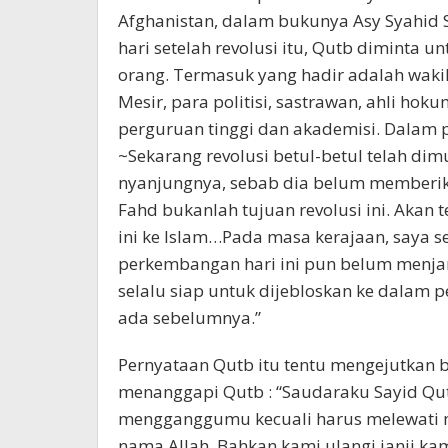
Afghanistan, dalam bukunya Asy Syahid
hari setelah revolusi itu, Qutb diminta
orang. Termasuk yang hadir adalah waki
Mesir, para politisi, sastrawan, ahli ho
perguruan tinggi dan akademisi. Dalam p
~Sekarang revolusi betul-betul telah dim
nyanjungnya, sebab dia belum memberika
Fahd bukanlah tujuan revolusi ini. Akan
ini ke Islam…Pada masa kerajaan, saya se
perkembangan hari ini pun belum menjami
selalu siap untuk dijebloskan ke dalam p
ada sebelumnya.”
Pernyataan Qutb itu tentu mengejutkan 
menanggapi Qutb : “Saudaraku Sayid Qutb
mengganggumu kecuali harus melewati m
nama Allah. Bahkan kami ulangi janji k