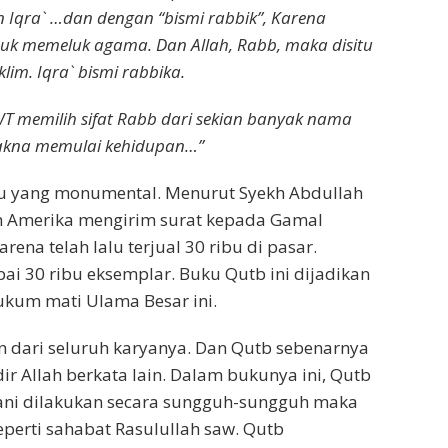
an Iqra` …dan dengan “bismi rabbik”, Karena
k memeluk agama. Dan Allah, Rabb, maka disitu
lim. Iqra` bismi rabbika.
T memilih sifat Rabb dari sekian banyak nama
makna memulai kehidupan…”
ku yang monumental. Menurut Syekh Abdullah
jen Amerika mengirim surat kepada Gamal
ena telah lalu terjual 30 ribu di pasar.
i 30 ribu eksemplar. Buku Qutb ini dijadikan
kum mati Ulama Besar ini.
n dari seluruh karyanya. Dan Qutb sebenarnya
r Allah berkata lain. Dalam bukunya ini, Qutb
ani dilakukan secara sungguh-sungguh maka
seperti sahabat Rasulullah saw. Qutb