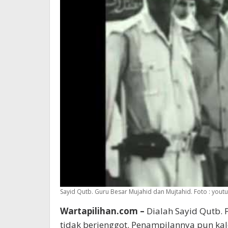
Sayid Qutb. Guru Besar Mujahid dan Mujtahid. Foto : you
Wartapilihan.com –
Dialah Sayid Qutb. 
tidak berjenggot. Penampilannya pun kal