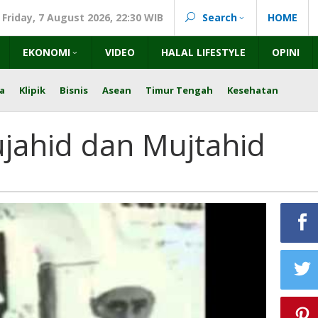
Friday, 7 August 2026, 22:30 WIB
Search
HOME
EKONOMI
VIDEO
HALAL LIFESTYLE
OPINI
a
Klipik
Bisnis
Asean
Timur Tengah
Kesehatan
jahid dan Mujtahid