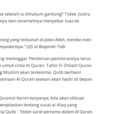
 setelah ia dihukum gantung? Tidak. Justru
yanya dan ceramahnya menyebar luas ke
ng yang terbunuh di jalan Allah, mereka mati.
nyadarinya.” (QS al Baqarah 154).
ng meninggal. Pemikiran-pemikirannya terus
tuk cinta Al Quran. Tafsir Fi Zhilalil Quran
g Muslim akan terkesima. Qutb berhasil
aan Al Quran seakan-akan hadir di depan
Quranul Karim karyanya, kita akan dibuat
enjelaskan tentang surat al Alaq yang
ata Qutb :
“Inilah surat pertama dalam Al Quran.