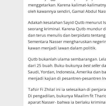
menggetarkan. Karena kalimat-kalimatny
oleh kawannya sendiri, Gamal Abdul Nass
Adakah kesalahan Sayid Qutb menurut Isl
seorang kriminal. Karena Qutb mundur d
dan terus menulis dan berpidato tentang
Sementara Nasser mengharuskan negerin
kawan menjadi lawan dalam politik.
Qutb bukanlah ulama sembarangan. Lelaki
dari 25 buah. Buku-bukunya
best seller
da
Saudi, Yordan, Indonesia, Amerika dan ba
menjadi kajian di pesantren-pesantren In
Tafsir Fi Zhilal ini ia selesaikan di penj
Di pengadilan, bukunya Maalim fit Thari
aparat Nasser- bahwa ia berlaku kriminal