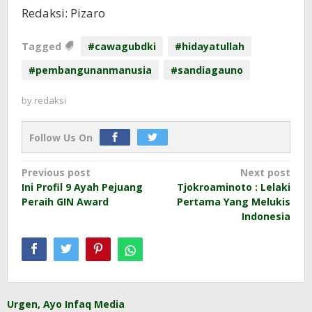
Redaksi: Pizaro
Tagged
#cawagubdki
#hidayatullah
#pembangunanmanusia
#sandiagauno
by
redaksi
Follow Us On
Post
Previous post
Next post
Ini Profil 9 Ayah Pejuang
Tjokroaminoto : Lelaki
navigation
Peraih GIN Award
Pertama Yang Melukis
Indonesia
Urgen, Ayo Infaq Media