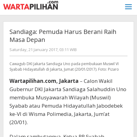
Skip
to
content
Sandiaga: Pemuda Harus Berani Raih
Masa Depan
by
Saturday, 21 January 2017, 03:11 WIB
redaksi
Cawagub DKI Jakarta Sandiaga Uno pada pembukaan Muswil VI
Syabab Hidayatullah di Jakarta, Jumat (20/01/2017). Foto: Pizaro
Wartapilihan.com, Jakarta
– Calon Wakil
Gubernur DKI Jakarta Sandiaga Salahuddin Uno
membuka Musyawarah Wilayah (Muswil)
Syabab atau Pemuda Hidayatullah Jabodebek
ke-VI di Wisma Polimedia, Jakarta, Jum’at
(20/01).
Dalam sambutannya, Ketua PP Syabab