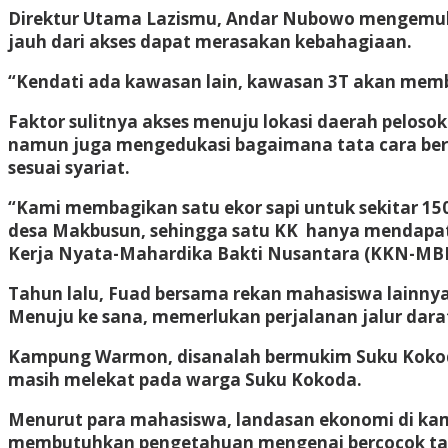
Direktur Utama Lazismu, Andar Nubowo mengemuk
jauh dari akses dapat merasakan kebahagiaan.
“Kendati ada kawasan lain, kawasan 3T akan membe
Faktor sulitnya akses menuju lokasi daerah pelos
namun juga mengedukasi bagaimana tata cara ber
sesuai syariat.
“Kami membagikan satu ekor sapi untuk sekitar 15
desa Makbusun, sehingga satu KK hanya mendapatk
Kerja Nyata-Mahardika Bakti Nusantara (KKN-MB
Tahun lalu, Fuad bersama rekan mahasiswa lainny
Menuju ke sana, memerlukan perjalanan jalur darat
Kampung Warmon, disanalah bermukim Suku Kokoda 
masih melekat pada warga Suku Kokoda.
Menurut para mahasiswa, landasan ekonomi di kam
membutuhkan pengetahuan mengenai bercocok ta