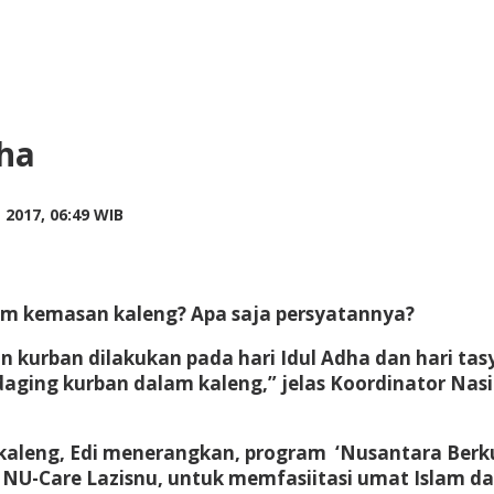
ha
by
2017, 06:49 WIB
Adi
Prawiranegara
am kemasan kaleng? Apa saja persyatannya?
 kurban dilakukan pada hari Idul Adha dan hari tasy
ing kurban dalam kaleng,” jelas Koordinator Nasio
kaleng, Edi menerangkan, program ‘Nusantara Berk
NU-Care Lazisnu, untuk memfasiitasi umat Islam d