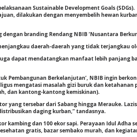
pelaksanaan Sustainable Development Goals (SDGs).
uan, dilakukan dengan menyembelih hewan kurban pa
g dengan branding Rendang NBIB ‘Nusantara Berkur
menjangkau daerah-daerah yang tidak terjangkau o
juga dapat mendatangkan manfaat lebih panjang bagi
uk Pembangunan Berkelanjutan’, NBIB ingin berkon
ligus mengatasi masalah gizi buruk dan ketahanan 
uh, dan kantong-kantong kemiskinan).
or yang tersebar dari Sabang hingga Merauke. Lazis
tribusikan daging kurban,” tandasnya.
or kambing dan 100 ekor sapi. Perayaan Idul Adha 
 kesehatan gratis, bazar sembako murah, dan kegiata