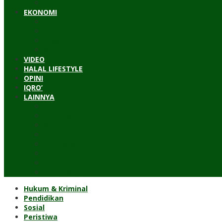
Timur Tengah
EKONOMI
Bisnis
Pariwisata
Budaya
Keuangan
VIDEO
HALAL LIFESTYLE
OPINI
IQRO’
LAINNYA
ILTEK
Investigasi
Kesehatan
Kisah
Perjalanan
Resensi
Permakultur
Kolom Santri
Hukum & Kriminal
Pendidikan
Sosial
Peristiwa