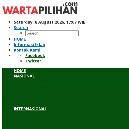
Skip
to
content
Saturday, 8 August 2026, 17:07 WIB
Search
HOME
Informasi Iklan
Kontak Kami
Facebook
Twitter
HOME
NASIONAL
Hukum & Kriminal
Pendidikan
Peristiwa
Sosial
Wawancara
INTERNASIONAL
Asean
Asia Pasifik
Eropa & Amerika