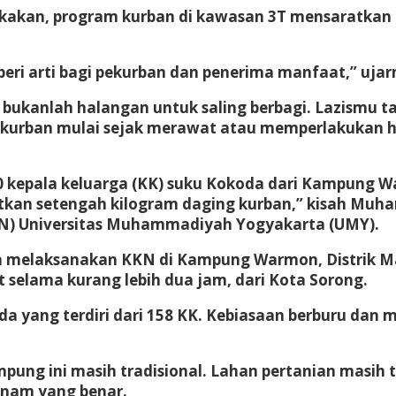
akan, program kurban di kawasan 3T mensaratkan 
ri arti bagi pekurban dan penerima manfaat,” ujar
ok bukanlah halangan untuk saling berbagi. Lazismu
kurban mulai sejak merawat atau memperlakukan he
0 kepala keluarga (KK) suku Kokoda dari Kampung Wa
an setengah kilogram daging kurban,” kisah Muham
N) Universitas Muhammadiyah Yogyakarta (UMY).
a melaksanakan KKN di Kampung Warmon, Distrik Ma
 selama kurang lebih dua jam, dari Kota Sorong.
yang terdiri dari 158 KK. Kebiasaan berburu dan m
pung ini masih tradisional. Lahan pertanian masih
nam yang benar.