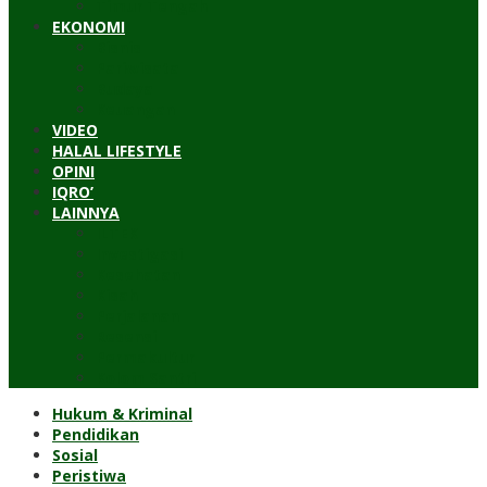
Timur Tengah
EKONOMI
Bisnis
Pariwisata
Budaya
Keuangan
VIDEO
HALAL LIFESTYLE
OPINI
IQRO’
LAINNYA
ILTEK
Investigasi
Kesehatan
Kisah
Perjalanan
Resensi
Permakultur
Kolom Santri
Hukum & Kriminal
Pendidikan
Sosial
Peristiwa