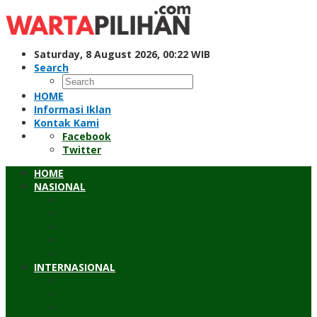
Skip
to
content
Saturday, 8 August 2026, 00:22 WIB
Search
HOME
Informasi Iklan
Kontak Kami
Facebook
Twitter
HOME
NASIONAL
Hukum & Kriminal
Pendidikan
Peristiwa
Sosial
Wawancara
INTERNASIONAL
Asean
Asia Pasifik
Eropa & Amerika