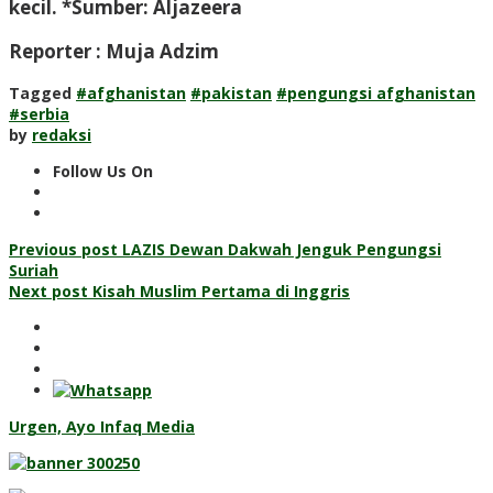
kecil. *Sumber: Aljazeera
Reporter : Muja Adzim
Tagged
#afghanistan
#pakistan
#pengungsi afghanistan
#serbia
by
redaksi
Follow Us On
Post
Previous post
LAZIS Dewan Dakwah Jenguk Pengungsi
Suriah
navigation
Next post
Kisah Muslim Pertama di Inggris
Urgen, Ayo Infaq Media