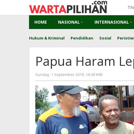
Skip
Th
to
content
HOME
NASIONAL
INTERNASIONAL
Hukum & Kriminal
Pendidikan
Sosial
Peristiw
Papua Haram Le
by
Sunday, 1 September 2019, 14:38 WIB
Adi
Prawiranegar