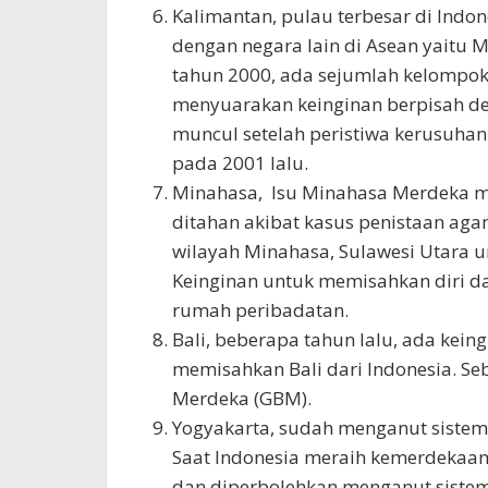
Kalimantan, pulau terbesar di Indon
dengan negara lain di Asean yaitu 
tahun 2000, ada sejumlah kelompo
menyuarakan keinginan berpisah deng
muncul setelah peristiwa kerusuha
pada 2001 lalu.
Minahasa, Isu Minahasa Merdeka m
ditahan akibat kasus penistaan ag
wilayah Minahasa, Sulawesi Utara u
Keinginan untuk memisahkan diri dar
rumah peribadatan.
Bali, beberapa tahun lalu, ada kein
memisahkan Bali dari Indonesia. Seb
Merdeka (GBM).
Yogyakarta, sudah menganut sistem
Saat Indonesia meraih kemerdekaann
dan diperbolehkan menganut sistem 