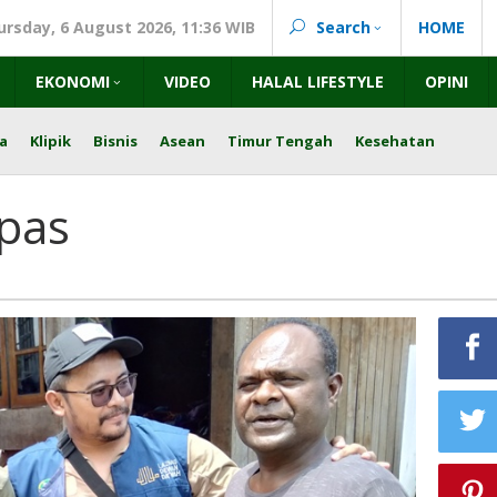
ursday, 6 August 2026, 11:36 WIB
Search
HOME
EKONOMI
VIDEO
HALAL LIFESTYLE
OPINI
a
Klipik
Bisnis
Asean
Timur Tengah
Kesehatan
pas
a