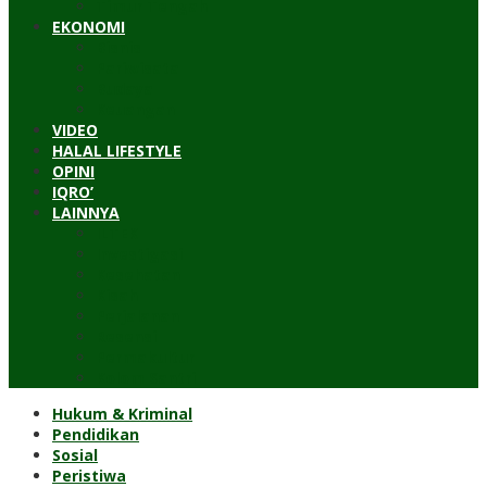
Timur Tengah
EKONOMI
Bisnis
Pariwisata
Budaya
Keuangan
VIDEO
HALAL LIFESTYLE
OPINI
IQRO’
LAINNYA
ILTEK
Investigasi
Kesehatan
Kisah
Perjalanan
Resensi
Permakultur
Kolom Santri
Hukum & Kriminal
Pendidikan
Sosial
Peristiwa