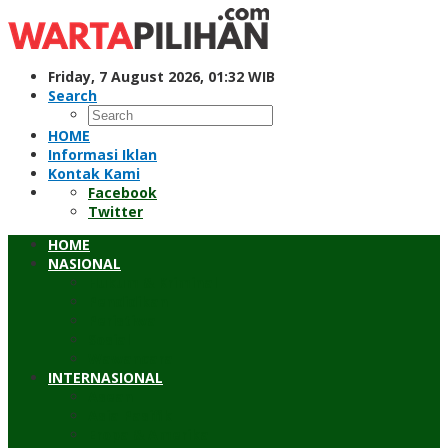
Skip
to
content
Friday, 7 August 2026, 01:32 WIB
Search
HOME
Informasi Iklan
Kontak Kami
Facebook
Twitter
HOME
NASIONAL
Hukum & Kriminal
Pendidikan
Peristiwa
Sosial
Wawancara
INTERNASIONAL
Asean
Asia Pasifik
Eropa & Amerika