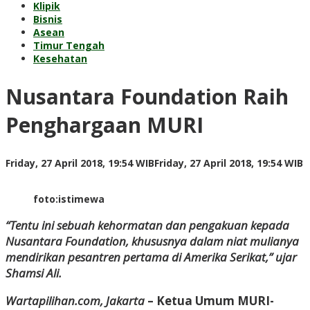
Klipik
Bisnis
Asean
Timur Tengah
Kesehatan
Nusantara Foundation Raih
Penghargaan MURI
b
Friday, 27 April 2018, 19:54 WIB
Friday, 27 April 2018, 19:54 WIB
A
P
foto:istimewa
“Tentu ini sebuah kehormatan dan pengakuan kepada
Nusantara Foundation, khususnya dalam niat mulianya
mendirikan pesantren pertama di Amerika Serikat,” ujar
Shamsi Ali.
Wartapilihan.com, Jakarta
– Ketua Umum MURI-