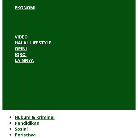
Timur Tengah
EKONOMI
Bisnis
Pariwisata
Budaya
Keuangan
VIDEO
HALAL LIFESTYLE
OPINI
IQRO’
LAINNYA
ILTEK
Investigasi
Kesehatan
Kisah
Perjalanan
Resensi
Permakultur
Kolom Santri
Hukum & Kriminal
Pendidikan
Sosial
Peristiwa