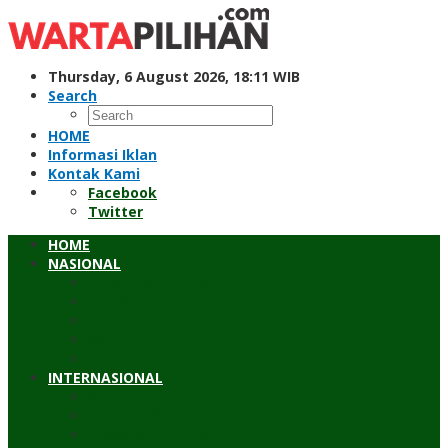
Skip
to
content
Thursday, 6 August 2026, 18:11 WIB
Search
HOME
Informasi Iklan
Kontak Kami
Facebook
Twitter
HOME
NASIONAL
Hukum & Kriminal
Pendidikan
Peristiwa
Sosial
Wawancara
INTERNASIONAL
Asean
Asia Pasifik
Eropa & Amerika