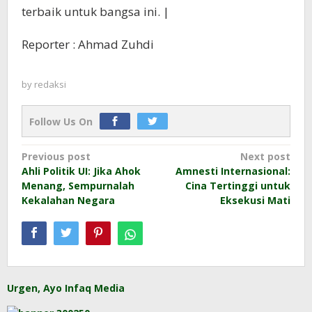
terbaik untuk bangsa ini. |
Reporter : Ahmad Zuhdi
by
redaksi
Follow Us On
Post
Previous post
Next post
Ahli Politik UI: Jika Ahok
Amnesti Internasional:
navigation
Menang, Sempurnalah
Cina Tertinggi untuk
Kekalahan Negara
Eksekusi Mati
Urgen, Ayo Infaq Media