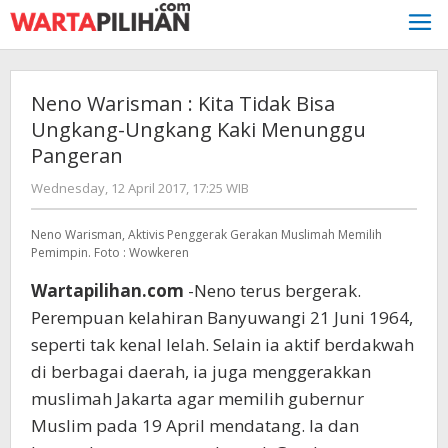
Skip
to
content
Neno Warisman : Kita Tidak Bisa
Ungkang-Ungkang Kaki Menunggu
Pangeran
by
Wednesday, 12 April 2017, 17:25 WIB
redaksi
Neno Warisman, Aktivis Penggerak Gerakan Muslimah Memilih
Pemimpin. Foto : Wowkeren
Wartapilihan.com
-Neno terus bergerak.
Perempuan kelahiran Banyuwangi 21 Juni 1964,
seperti tak kenal lelah. Selain ia aktif berdakwah
di berbagai daerah, ia juga menggerakkan
muslimah Jakarta agar memilih gubernur
Muslim pada 19 April mendatang. Ia dan