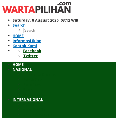
Skip
to
content
Saturday, 8 August 2026, 03:12 WIB
Search
HOME
Informasi Iklan
Kontak Kami
Facebook
Twitter
HOME
NASIONAL
Hukum & Kriminal
Pendidikan
Peristiwa
Sosial
Wawancara
INTERNASIONAL
Asean
Asia Pasifik
Eropa & Amerika