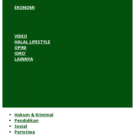
Timur Tengah
EKONOMI
Bisnis
Pariwisata
Budaya
Keuangan
VIDEO
HALAL LIFESTYLE
OPINI
IQRO’
LAINNYA
ILTEK
Investigasi
Kesehatan
Kisah
Perjalanan
Resensi
Permakultur
Kolom Santri
Hukum & Kriminal
Pendidikan
Sosial
Peristiwa