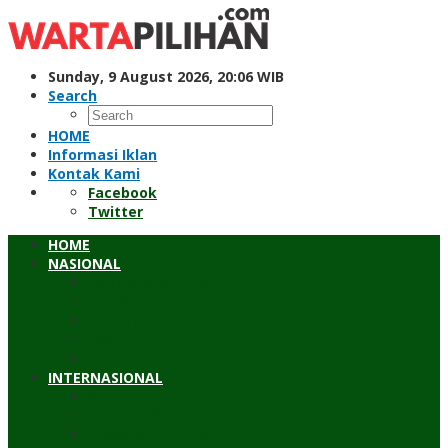
Skip
to
content
Sunday, 9 August 2026, 20:06 WIB
Search
HOME
Informasi Iklan
Kontak Kami
Facebook
Twitter
HOME
NASIONAL
Hukum & Kriminal
Pendidikan
Peristiwa
Sosial
Wawancara
INTERNASIONAL
Asean
Asia Pasifik
Eropa & Amerika