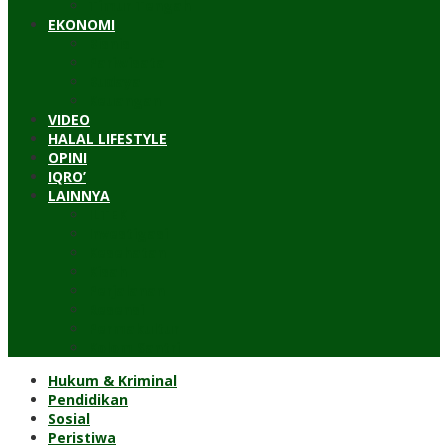
Timur Tengah
EKONOMI
Bisnis
Pariwisata
Budaya
Keuangan
VIDEO
HALAL LIFESTYLE
OPINI
IQRO’
LAINNYA
ILTEK
Investigasi
Kesehatan
Kisah
Perjalanan
Resensi
Permakultur
Kolom Santri
Hukum & Kriminal
Pendidikan
Sosial
Peristiwa