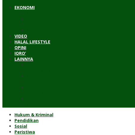
Timur Tengah
EKONOMI
Bisnis
Pariwisata
Budaya
Keuangan
VIDEO
HALAL LIFESTYLE
OPINI
IQRO’
LAINNYA
ILTEK
Investigasi
Kesehatan
Kisah
Perjalanan
Resensi
Permakultur
Kolom Santri
Hukum & Kriminal
Pendidikan
Sosial
Peristiwa