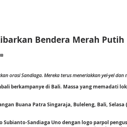
ibarkan Bendera Merah Putih
by
IB
Adi
Prawiranegara
kan orasi Sandiaga. Mereka terus meneriakkan yel-yel da
ali berkampanye di Bali. Massa yang memadati loka
an Buana Patra Singaraja, Buleleng, Bali, Selasa (9/
 Subianto-Sandiaga Uno dengan logo parpol pengusu