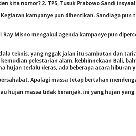
den kita nomor? 2. TPS, Tusuk Prabowo Sandi insyaal
i. Kegiatan kampanye pun dihentikan. Sandiaga pun
li Ray Misno mengakui agenda kampanye pun diperce
ndala teknis, yang nggak jalan itu sambutan dan tar
emudian pelestarian alam, kebhinnekaan Bali, bahwa
a hujan terlalu deras, ada beberapa acara hiburan ya
bersahabat. Apalagi massa tetap bertahan mendenga
au hujan massa tidak beranjak, ini yang hujan yang