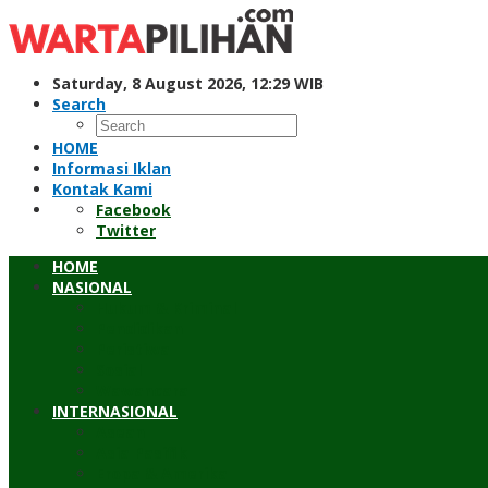
Skip
to
content
Saturday, 8 August 2026, 12:29 WIB
Search
HOME
Informasi Iklan
Kontak Kami
Facebook
Twitter
HOME
NASIONAL
Hukum & Kriminal
Pendidikan
Peristiwa
Sosial
Wawancara
INTERNASIONAL
Asean
Asia Pasifik
Eropa & Amerika