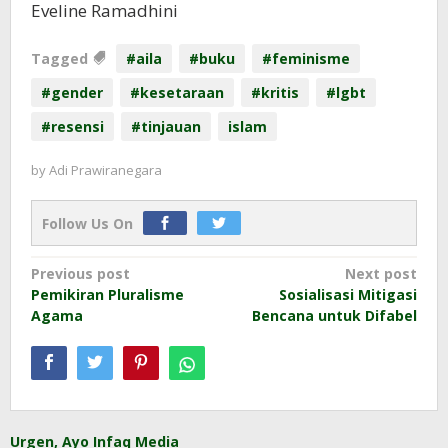
Eveline Ramadhini
Tagged
#aila
#buku
#feminisme
#gender
#kesetaraan
#kritis
#lgbt
#resensi
#tinjauan
islam
by
Adi Prawiranegara
Follow Us On
Post
Previous post
Next post
Pemikiran Pluralisme
Sosialisasi Mitigasi
navigation
Agama
Bencana untuk Difabel
Urgen, Ayo Infaq Media