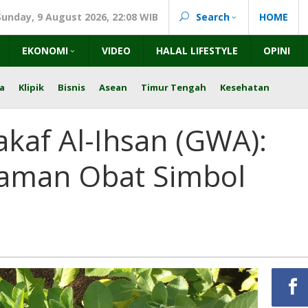
Sunday, 9 August 2026, 22:08 WIB
Search
HOME
EKONOMI
VIDEO
HALAL LIFESTYLE
OPINI
a
Klipik
Bisnis
Asean
Timur Tengah
Kesehatan
kaf Al-Ihsan (GWA):
naman Obat Simbol