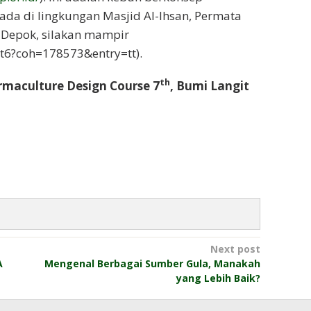
ada di lingkungan Masjid Al-Ihsan, Permata
Depok, silakan mampir
6?coh=178573&entry=tt).
th
Permaculture Design Course 7
, Bumi Langit
Next post
A
Mengenal Berbagai Sumber Gula, Manakah
yang Lebih Baik?