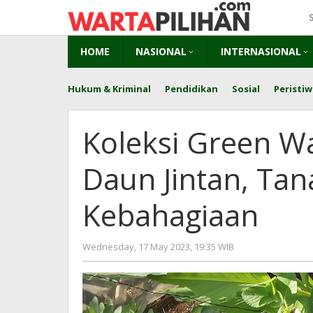
Skip
to
content
HOME
NASIONAL
INTERNASIONAL
Hukum & Kriminal
Pendidikan
Sosial
Peristiw
Koleksi Green Wa
Daun Jintan, Ta
Kebahagiaan
by
Wednesday, 17 May 2023, 19:35 WIB
redaksi