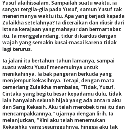
Yusuf alaihissalam. Sampailah suatu waktu, ia
sangat tergila-gila pada Yusuf, namun Yusuf tak
menerimanya waktu itu. Apa yang terjadi kepada
Zulaikha setelahnya? Ia diceraikan dan diusir dari
istana kerajaan yang mahsyur dan bermartabat
itu. Ia menggelandang, tidur di kardus dengan
wajah yang semakin kusai-masai karena tidak
lagi terurus.
Ia jalani itu bertahun-tahun lamanya, sampai
suatu waktu Yusuf menemuinya untuk
menikahinya. Ia bak pangeran berkuda yang
menjemput kekasihnya. Tetapi, dengan mata
cemerlang Zulaikha membalas, “Tidak, Yusuf.
Cintaku yang begitu besar kepadamu dulu, tidak
lain hanyalah sebuah hijab yang ada antara aku
dan Sang Kekasih. Aku telah merobek tirai itu dan
mencampakkannya,” ujarnya dengan lirih. Ia
melanjutkan, “Kini aku telah menemukan
Kekasihku yang sesungguhnya, hingga aku tak