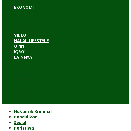
Timur Tengah
EKONOMI
Bisnis
Pariwisata
Budaya
Keuangan
VIDEO
HALAL LIFESTYLE
OPINI
IQRO’
LAINNYA
ILTEK
Investigasi
Kesehatan
Kisah
Perjalanan
Resensi
Permakultur
Kolom Santri
Hukum & Kriminal
Pendidikan
Sosial
Peristiwa