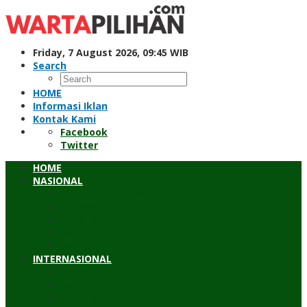
Skip
to
content
Friday, 7 August 2026, 09:45 WIB
Search
HOME
Informasi Iklan
Kontak Kami
Facebook
Twitter
HOME
NASIONAL
Hukum & Kriminal
Pendidikan
Peristiwa
Sosial
Wawancara
INTERNASIONAL
Asean
Asia Pasifik
Eropa & Amerika