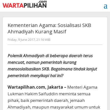
Skip
to
content
Kementerian Agama: Sosialisasi SKB
Ahmadiyah Kurang Masif
by
Friday, 9 June 2017, 21:16 WIB
Adi
Prawiranegara
Polemik Ahmadiyah di beberapa daerah terus
mencuat, namun pemerintah kurang
mensosialisasikan SKB. Bagaimana tindak lanjut
pemerintah menyikapi hal ini?
Wartapilihan.com, Jakarta –
Menteri Agama
Lukman Hakim Saifuddin meminta semua
pihak, baik pemerintah daerah, jemaah
Ahmadiyah, maupun masyarakat umum untuk