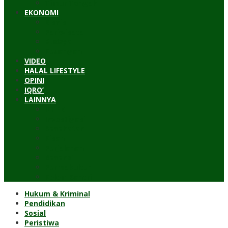
Timur Tengah
EKONOMI
Bisnis
Pariwisata
Budaya
Keuangan
VIDEO
HALAL LIFESTYLE
OPINI
IQRO’
LAINNYA
ILTEK
Investigasi
Kesehatan
Kisah
Perjalanan
Resensi
Permakultur
Kolom Santri
Hukum & Kriminal
Pendidikan
Sosial
Peristiwa