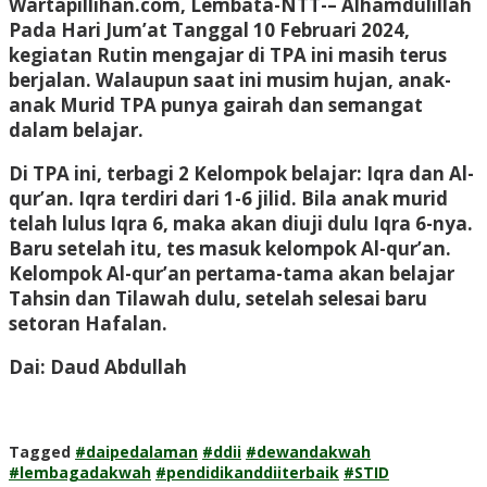
Wartapillihan.com, Lembata-NTT-
– Alhamdulillah
Pada Hari Jum’at Tanggal 10 Februari 2024,
kegiatan Rutin mengajar di TPA ini masih terus
berjalan. Walaupun saat ini musim hujan, anak-
anak Murid TPA punya gairah dan semangat
dalam belajar.
Di TPA ini, terbagi 2 Kelompok belajar: Iqra dan Al-
qur’an. Iqra terdiri dari 1-6 jilid. Bila anak murid
telah lulus Iqra 6, maka akan diuji dulu Iqra 6-nya.
Baru setelah itu, tes masuk kelompok Al-qur’an.
Kelompok Al-qur’an pertama-tama akan belajar
Tahsin dan Tilawah dulu, setelah selesai baru
setoran Hafalan.
Dai: Daud Abdullah
Tagged
#daipedalaman
#ddii
#dewandakwah
#lembagadakwah
#pendidikanddiiterbaik
#STID