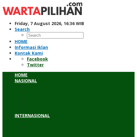
Skip
to
content
Friday, 7 August 2026, 16:36 WIB
Search
HOME
Informasi Iklan
Kontak Kami
Facebook
Twitter
HOME
NASIONAL
Hukum & Kriminal
Pendidikan
Peristiwa
Sosial
Wawancara
INTERNASIONAL
Asean
Asia Pasifik
Eropa & Amerika