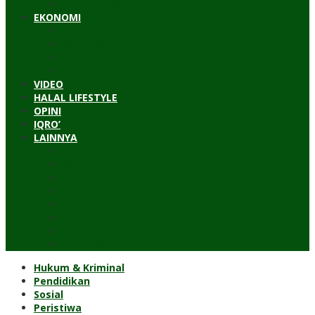
Timur Tengah
EKONOMI
Bisnis
Pariwisata
Budaya
Keuangan
VIDEO
HALAL LIFESTYLE
OPINI
IQRO’
LAINNYA
ILTEK
Investigasi
Kesehatan
Kisah
Perjalanan
Resensi
Permakultur
Kolom Santri
Hukum & Kriminal
Pendidikan
Sosial
Peristiwa