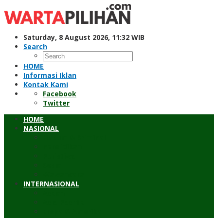
Skip
to
content
Saturday, 8 August 2026, 11:32 WIB
Search
HOME
Informasi Iklan
Kontak Kami
Facebook
Twitter
HOME
NASIONAL
Hukum & Kriminal
Pendidikan
Peristiwa
Sosial
Wawancara
INTERNASIONAL
Asean
Asia Pasifik
Eropa & Amerika