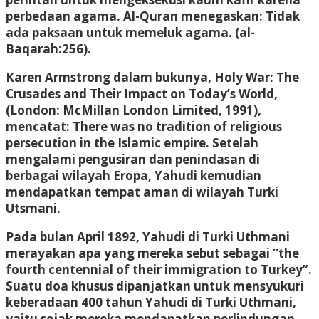
perbedaan agama. Al-Quran menegaskan: Tidak
ada paksaan untuk memeluk agama. (al-
Baqarah:256).
Karen Armstrong dalam bukunya, Holy War: The
Crusades and Their Impact on Today’s World,
(London: McMillan London Limited, 1991),
mencatat: There was no tradition of religious
persecution in the Islamic empire. Setelah
mengalami pengusiran dan penindasan di
berbagai wilayah Eropa, Yahudi kemudian
mendapatkan tempat aman di wilayah Turki
Utsmani.
Pada bulan April 1892, Yahudi di Turki Uthmani
merayakan apa yang mereka sebut sebagai “the
fourth centennial of their immigration to Turkey”.
Suatu doa khusus dipanjatkan untuk mensyukuri
keberadaan 400 tahun Yahudi di Turki Uthmani,
yaitu sejak mereka mendapatkan perlindungan