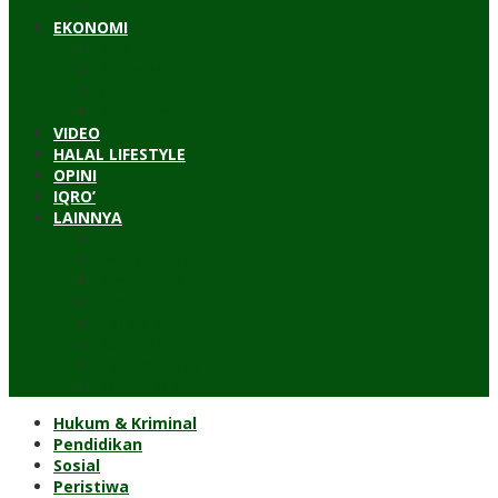
Timur Tengah
EKONOMI
Bisnis
Pariwisata
Budaya
Keuangan
VIDEO
HALAL LIFESTYLE
OPINI
IQRO’
LAINNYA
ILTEK
Investigasi
Kesehatan
Kisah
Perjalanan
Resensi
Permakultur
Kolom Santri
Hukum & Kriminal
Pendidikan
Sosial
Peristiwa