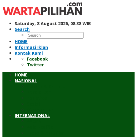
Skip
to
content
Saturday, 8 August 2026, 08:38 WIB
Search
HOME
Informasi Iklan
Kontak Kami
Facebook
Twitter
HOME
NASIONAL
Hukum & Kriminal
Pendidikan
Peristiwa
Sosial
Wawancara
INTERNASIONAL
Asean
Asia Pasifik
Eropa & Amerika