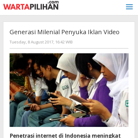
Skip
to
content
Generasi Milenial Penyuka Iklan Video
by
Tuesday, 8 August 2017, 16:42 WIB
Adi
Prawiranegara
Penetrasi internet di Indonesia meningkat