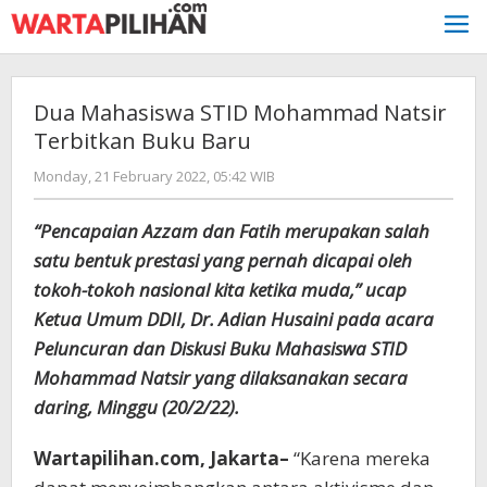
Skip
to
content
Dua Mahasiswa STID Mohammad Natsir
Terbitkan Buku Baru
by
Monday, 21 February 2022, 05:42 WIB
Admin
WP
“Pencapaian Azzam dan Fatih merupakan salah
satu bentuk prestasi yang pernah dicapai oleh
tokoh-tokoh nasional kita ketika muda,” ucap
Ketua Umum DDII, Dr. Adian Husaini pada acara
Peluncuran dan Diskusi Buku Mahasiswa STID
Mohammad Natsir yang dilaksanakan secara
daring, Minggu (20/2/22).
Wartapilihan.com, Jakarta–
“Karena mereka