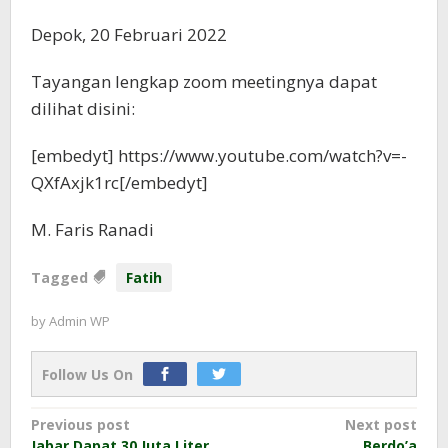
Depok, 20 Februari 2022
Tayangan lengkap zoom meetingnya dapat
dilihat disini:
[embedyt] https://www.youtube.com/watch?v=-
QXfAxjk1rc[/embedyt]
M. Faris Ranadi
Tagged
Fatih
by
Admin WP
Follow Us On
Post
Previous post
Next post
Jabar Dapat 30 Juta Liter
Berdo’a