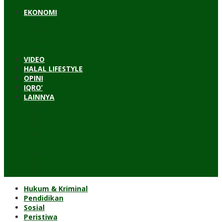
Timur Tengah
EKONOMI
Bisnis
Pariwisata
Budaya
Keuangan
VIDEO
HALAL LIFESTYLE
OPINI
IQRO’
LAINNYA
ILTEK
Investigasi
Kesehatan
Kisah
Perjalanan
Resensi
Permakultur
Kolom Santri
Hukum & Kriminal
Pendidikan
Sosial
Peristiwa