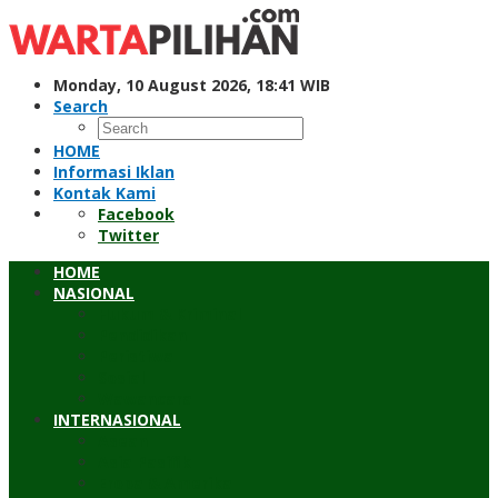
Skip
to
content
Monday, 10 August 2026, 18:41 WIB
Search
HOME
Informasi Iklan
Kontak Kami
Facebook
Twitter
HOME
NASIONAL
Hukum & Kriminal
Pendidikan
Peristiwa
Sosial
Wawancara
INTERNASIONAL
Asean
Asia Pasifik
Eropa & Amerika