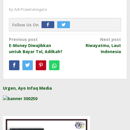
by
Adi Prawiranegara
Follow Us On
Post
Previous post
Next post
E-Money Diwajibkan
Riwayatmu, Laut
navigation
untuk Bayar Tol, Adilkah?
Indonesia
Urgen, Ayo Infaq Media