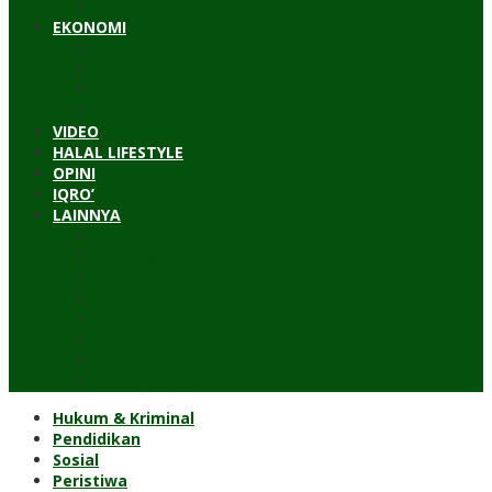
Timur Tengah
EKONOMI
Bisnis
Pariwisata
Budaya
Keuangan
VIDEO
HALAL LIFESTYLE
OPINI
IQRO’
LAINNYA
ILTEK
Investigasi
Kesehatan
Kisah
Perjalanan
Resensi
Permakultur
Kolom Santri
Hukum & Kriminal
Pendidikan
Sosial
Peristiwa