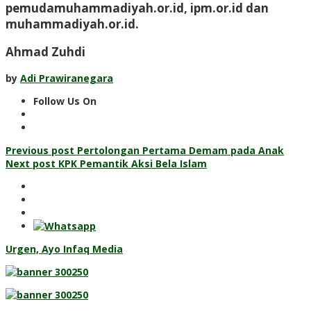
pemudamuhammadiyah.or.id, ipm.or.id dan
muhammadiyah.or.id.
Ahmad Zuhdi
by
Adi Prawiranegara
Follow Us On
Post
Previous post
Pertolongan Pertama Demam pada Anak
Next post
KPK Pemantik Aksi Bela Islam
navigation
Urgen, Ayo Infaq Media