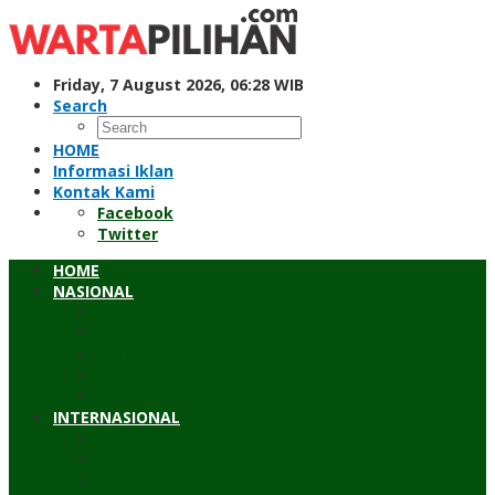
Skip
to
content
Friday, 7 August 2026, 06:28 WIB
Search
HOME
Informasi Iklan
Kontak Kami
Facebook
Twitter
HOME
NASIONAL
Hukum & Kriminal
Pendidikan
Peristiwa
Sosial
Wawancara
INTERNASIONAL
Asean
Asia Pasifik
Eropa & Amerika