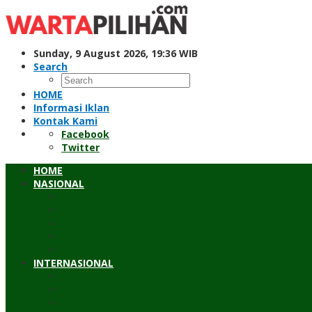
Skip
to
content
Sunday, 9 August 2026, 19:36 WIB
Search
HOME
Informasi Iklan
Kontak Kami
Facebook
Twitter
HOME
NASIONAL
Hukum & Kriminal
Pendidikan
Peristiwa
Sosial
Wawancara
INTERNASIONAL
Asean
Asia Pasifik
Eropa & Amerika