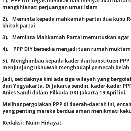
1). PPP DIY tegas menolak dan menyatakan batal 
mengkhianati perjuangan umat Islam
2). Meminta kepada mahkamah partai dua kubu Ro
khitoh partai
3). Meminta Mahkamah Partai memutuskan agar di
4). PPP DIY bersedia menjadi tuan rumah muktam
5). Menghimbau kepada kader dan konstituen PPP d
menjunjung ukhuwah menghadapi pemecah belah
Jadi, setidaknya kini ada tiga wilayah yang bergo
dan Yogyakarta. Di Jakarta sendiri, kader-kader 
Anies Sandi dalam Pilkada DKI Jakarta 19 April ini.
Melihat pergolakan PPP di daerah-daerah ini, en
yang penting mereka berdua aman menikmati kek
Redaksi : Nuim Hidayat