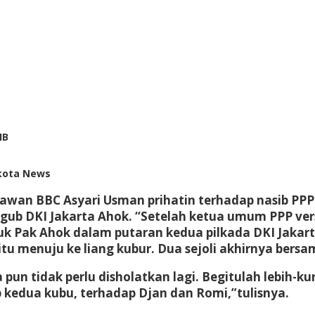
by
IB
redaksi
skota News
wan BBC Asyari Usman prihatin terhadap nasib PPP. 
agub DKI Jakarta Ahok. “Setelah ketua umum PPP 
Pak Ahok dalam putaran kedua pilkada DKI Jakarta,
itu menuju ke liang kubur. Dua sejoli akhirnya ber
pun tidak perlu disholatkan lagi. Begitulah lebih-k
kedua kubu, terhadap Djan dan Romi,”tulisnya.