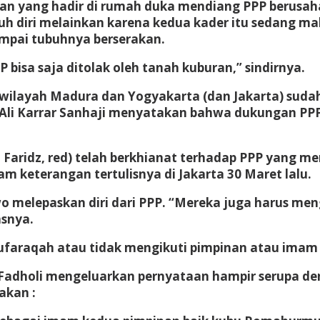
 yang hadir di rumah duka mendiang PPP berusaha 
 diri melainkan karena kedua kader itu sedang ma
mpai tubuhnya berserakan.
 bisa saja ditolak oleh tanah kuburan,” sindirnya.
PP wilayah Madura dan Yogyakarta (dan Jakarta) sud
li Karrar Sanhaji menyatakan bahwa dukungan PPP
aridz, red) telah berkhianat terhadap PPP yang m
am keterangan tertulisnya di Jakarta 30 Maret lalu.
o melepaskan diri dari PPP. “Mereka juga harus men
asnya.
ufaraqah atau tidak mengikuti pimpinan atau imam
 Fadholi mengeluarkan pernyataan hampir serupa d
akan :