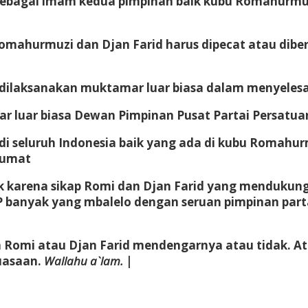
sebagai imam kedua pimpinan baik kubu Romahurmuz
mahurmuzi dan Djan Farid harus dipecat atau dibe
laksanakan muktamar luar biasa dalam menyelesaik
ar luar biasa Dewan Pimpinan Pusat Partai Persat
i seluruh Indonesia baik yang ada di kubu Romahur
 umat
lak karena sikap Romi dan Djan Farid yang mendukung
PPP banyak yang mbalelo dengan seruan pimpinan par
tah Romi atau Djan Farid mendengarnya atau tidak
uasaan.
Wallahu a`lam.
|