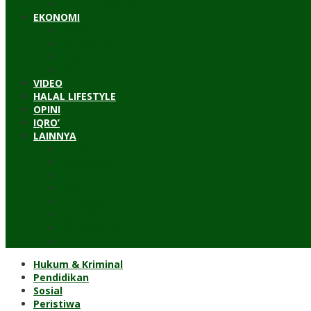
Timur Tengah
EKONOMI
Bisnis
Pariwisata
Budaya
Keuangan
VIDEO
HALAL LIFESTYLE
OPINI
IQRO’
LAINNYA
ILTEK
Investigasi
Kesehatan
Kisah
Perjalanan
Resensi
Permakultur
Kolom Santri
Hukum & Kriminal
Pendidikan
Sosial
Peristiwa