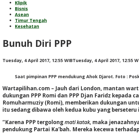
Klipik
Bisnis
Asean
Timur Tengah
Kesehatan
Bunuh Diri PPP
Tuesday, 4 April 2017, 12:55 WIB
Tuesday, 4 April 2017, 12:55 W
Saat pimpinan PPP mendukung Ahok Djarot. Foto : Po
Wartapilihan.com
– Jauh dari London, mantan warta
dukungan PPP Romi dan PPP Djan Faridz kepada c
Romuharmuziy (Romi), memberikan dukungan untuk 
itu sedang dibawa oleh kedua kubu yang berseteru 
“Karena PPP tergolong
mati katak
, maka jenazahnya 
pendukung Partai Ka’bah. Mereka kecewa terhadap 