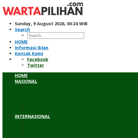
Skip
to
content
Sunday, 9 August 2026, 00:24 WIB
Search
HOME
Informasi Iklan
Kontak Kami
Facebook
Twitter
HOME
NASIONAL
Hukum & Kriminal
Pendidikan
Peristiwa
Sosial
Wawancara
INTERNASIONAL
Asean
Asia Pasifik
Eropa & Amerika