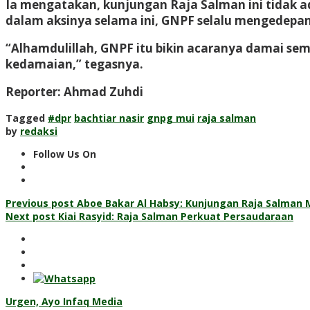
Ia mengatakan, kunjungan Raja Salman ini tidak 
dalam aksinya selama ini, GNPF selalu mengedepan
“Alhamdulillah, GNPF itu bikin acaranya damai sem
kedamaian,” tegasnya.
Reporter: Ahmad Zuhdi
Tagged
#dpr
bachtiar nasir
gnpg mui
raja salman
by
redaksi
Follow Us On
Post
Previous post
Aboe Bakar Al Habsy: Kunjungan Raja Salman 
Next post
Kiai Rasyid: Raja Salman Perkuat Persaudaraan
navigation
Urgen, Ayo Infaq Media