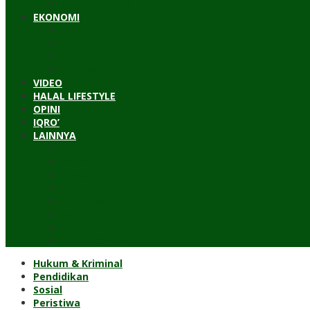
Timur Tengah
EKONOMI
Bisnis
Pariwisata
Budaya
Keuangan
VIDEO
HALAL LIFESTYLE
OPINI
IQRO’
LAINNYA
ILTEK
Investigasi
Kesehatan
Kisah
Perjalanan
Resensi
Permakultur
Kolom Santri
Hukum & Kriminal
Pendidikan
Sosial
Peristiwa