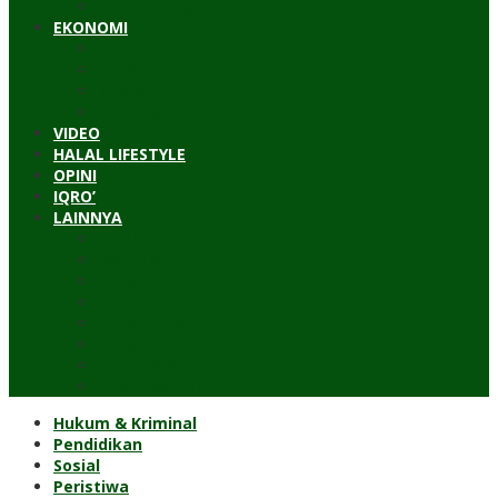
Timur Tengah
EKONOMI
Bisnis
Pariwisata
Budaya
Keuangan
VIDEO
HALAL LIFESTYLE
OPINI
IQRO’
LAINNYA
ILTEK
Investigasi
Kesehatan
Kisah
Perjalanan
Resensi
Permakultur
Kolom Santri
Hukum & Kriminal
Pendidikan
Sosial
Peristiwa