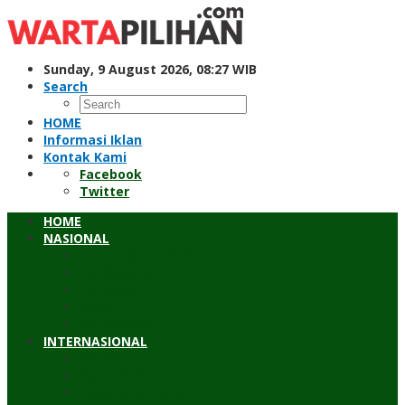
Skip
to
content
Sunday, 9 August 2026, 08:27 WIB
Search
HOME
Informasi Iklan
Kontak Kami
Facebook
Twitter
HOME
NASIONAL
Hukum & Kriminal
Pendidikan
Peristiwa
Sosial
Wawancara
INTERNASIONAL
Asean
Asia Pasifik
Eropa & Amerika