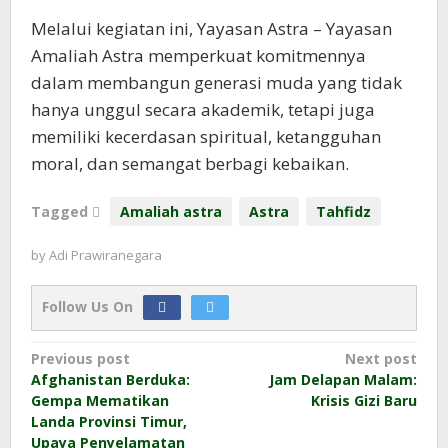
Melalui kegiatan ini, Yayasan Astra – Yayasan
Amaliah Astra memperkuat komitmennya
dalam membangun generasi muda yang tidak
hanya unggul secara akademik, tetapi juga
memiliki kecerdasan spiritual, ketangguhan
moral, dan semangat berbagi kebaikan.
Tagged
Amaliah astra
Astra
Tahfidz
by
Adi Prawiranegara
Follow Us On
Post
Previous post
Next post
Afghanistan Berduka:
Jam Delapan Malam:
navigation
Gempa Mematikan
Krisis Gizi Baru
Landa Provinsi Timur,
Upaya Penyelamatan