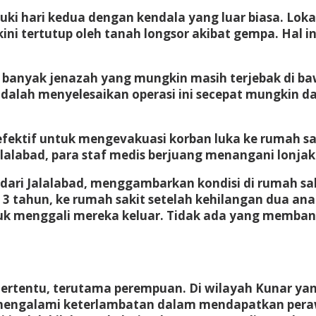
i hari kedua dengan kendala yang luar biasa. Lok
 kini tertutup oleh tanah longsor akibat gempa. Hal
 banyak jenazah yang mungkin masih terjebak di ba
dalah menyelesaikan operasi ini secepat mungkin d
 efektif untuk mengevakuasi korban luka ke rumah sa
lalabad, para staf medis berjuang menangani lonjak
ari Jalalabad, menggambarkan kondisi di rumah sak
ahun, ke rumah sakit setelah kehilangan dua anakn
k menggali mereka keluar. Tidak ada yang membant
ertentu, terutama perempuan. Di wilayah Kunar yan
ngalami keterlambatan dalam mendapatkan peraw