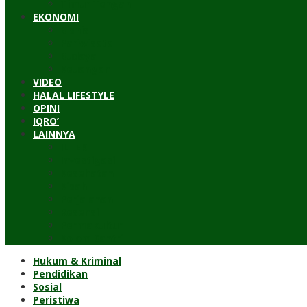
Timur Tengah
EKONOMI
Bisnis
Pariwisata
Budaya
Keuangan
VIDEO
HALAL LIFESTYLE
OPINI
IQRO’
LAINNYA
ILTEK
Investigasi
Kesehatan
Kisah
Perjalanan
Resensi
Permakultur
Kolom Santri
Hukum & Kriminal
Pendidikan
Sosial
Peristiwa