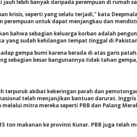
i jauh lebih banyak daripada perempuan di rumah sa
risis, seperti yang selalu terjadi,” kata Deepmala
n perempuan untuk dapat menjangkau dan mendistr
utkan bahwa sebagian keluarga korban adalah pengung
a yang sudah kehilangan tempat tinggal di Pakistan
adap gempa bumi karena berada di atas garis patah
yang sebagian besar bangunannya tidak tahan gempa,
 terpuruk akibat kekeringan parah dan pemotongan
rnasional telah menjanjikan bantuan darurat. Inggr
elalui mitra mereka seperti PBB dan Palang Merah 
15 ton makanan ke provinsi Kunar. PBB juga telah m