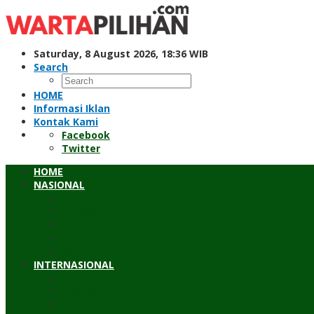
Skip
to
content
Saturday, 8 August 2026, 18:36 WIB
Search
HOME
Informasi Iklan
Kontak Kami
Facebook
Twitter
HOME
NASIONAL
Hukum & Kriminal
Pendidikan
Peristiwa
Sosial
Wawancara
INTERNASIONAL
Asean
Asia Pasifik
Eropa & Amerika