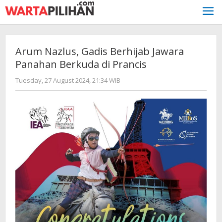
Skip
to
content
Arum Nazlus, Gadis Berhijab Jawara
Panahan Berkuda di Prancis
by
Tuesday, 27 August 2024, 21:34 WIB
redaksi