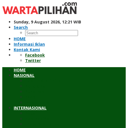
Skip
to
content
Sunday, 9 August 2026, 12:21 WIB
Search
HOME
Informasi Iklan
Kontak Kami
Facebook
Twitter
HOME
NASIONAL
Hukum & Kriminal
Pendidikan
Peristiwa
Sosial
Wawancara
INTERNASIONAL
Asean
Asia Pasifik
Eropa & Amerika