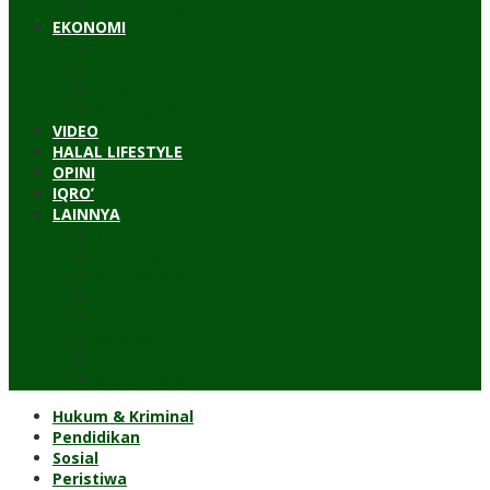
Timur Tengah
EKONOMI
Bisnis
Pariwisata
Budaya
Keuangan
VIDEO
HALAL LIFESTYLE
OPINI
IQRO’
LAINNYA
ILTEK
Investigasi
Kesehatan
Kisah
Perjalanan
Resensi
Permakultur
Kolom Santri
Hukum & Kriminal
Pendidikan
Sosial
Peristiwa