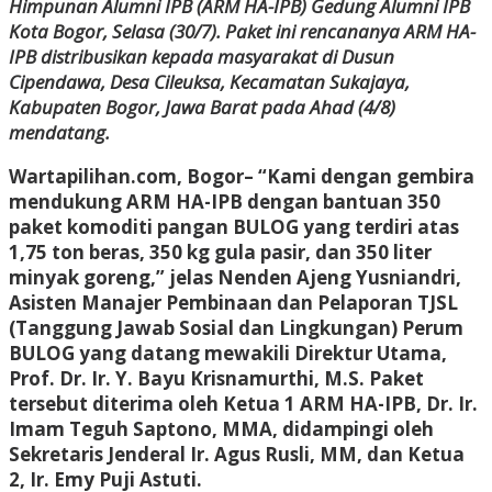
Himpunan Alumni IPB (ARM HA-IPB) Gedung Alumni IPB
Kota Bogor, Selasa (30/7). Paket ini rencananya ARM HA-
IPB distribusikan kepada masyarakat di Dusun
Cipendawa, Desa Cileuksa, Kecamatan Sukajaya,
Kabupaten Bogor, Jawa Barat pada Ahad (4/8)
mendatang.
Wartapilihan.com, Bogor–
“Kami dengan gembira
mendukung ARM HA-IPB dengan bantuan 350
paket komoditi pangan BULOG yang terdiri atas
1,75 ton beras, 350 kg gula pasir, dan 350 liter
minyak goreng,” jelas Nenden Ajeng Yusniandri,
Asisten Manajer Pembinaan dan Pelaporan TJSL
(Tanggung Jawab Sosial dan Lingkungan) Perum
BULOG yang datang mewakili Direktur Utama,
Prof. Dr. Ir. Y. Bayu Krisnamurthi, M.S. Paket
tersebut diterima oleh Ketua 1 ARM HA-IPB, Dr. Ir.
Imam Teguh Saptono, MMA, didampingi oleh
Sekretaris Jenderal Ir. Agus Rusli, MM, dan Ketua
2, Ir. Emy Puji Astuti.