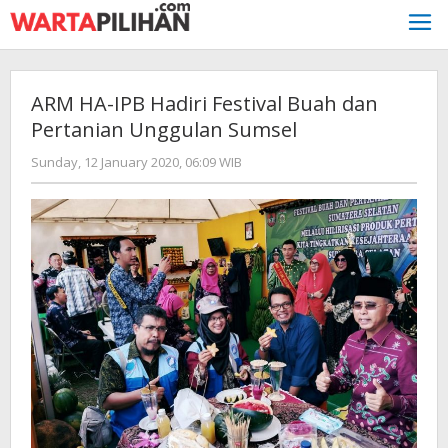
Skip
to
content
ARM HA-IPB Hadiri Festival Buah dan
Pertanian Unggulan Sumsel
by
Sunday, 12 January 2020, 06:09 WIB
Adi
Prawiranegara