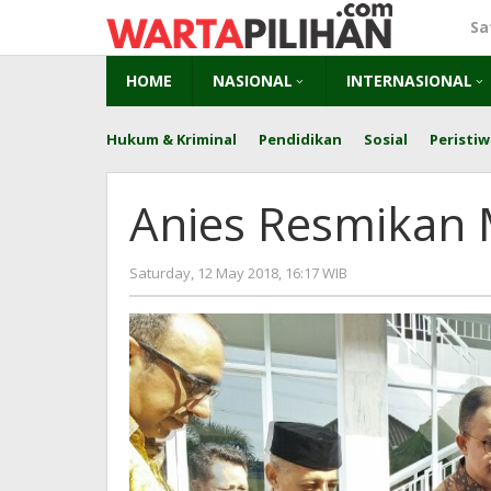
Skip
Sa
to
content
HOME
NASIONAL
INTERNASIONAL
Hukum & Kriminal
Pendidikan
Sosial
Peristiw
Anies Resmikan M
by
Saturday, 12 May 2018, 16:17 WIB
Adi
Prawiranegara