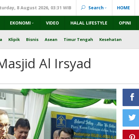
turday, 8 August 2026, 03:31 WIB
Search
HOME
EKONOMI
VIDEO
HALAL LIFESTYLE
OPINI
a
Klipik
Bisnis
Asean
Timur Tengah
Kesehatan
asjid Al Irsyad