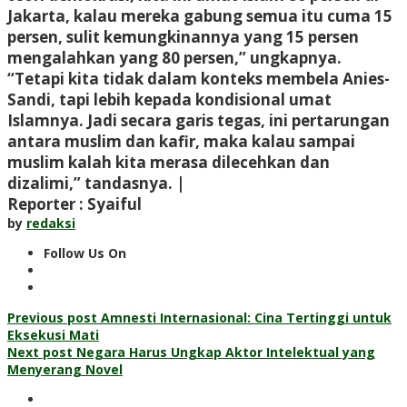
Jakarta, kalau mereka gabung semua itu cuma 15
persen, sulit kemungkinannya yang 15 persen
mengalahkan yang 80 persen,” ungkapnya.
“Tetapi kita tidak dalam konteks membela Anies-
Sandi, tapi lebih kepada kondisional umat
Islamnya. Jadi secara garis tegas, ini pertarungan
antara muslim dan kafir, maka kalau sampai
muslim kalah kita merasa dilecehkan dan
dizalimi,” tandasnya. |
Reporter : Syaiful
by
redaksi
Follow Us On
Post
Previous post
Amnesti Internasional: Cina Tertinggi untuk
Eksekusi Mati
navigation
Next post
Negara Harus Ungkap Aktor Intelektual yang
Menyerang Novel