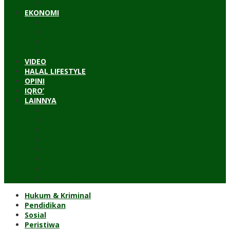
Timur Tengah
EKONOMI
Bisnis
Pariwisata
Budaya
Keuangan
VIDEO
HALAL LIFESTYLE
OPINI
IQRO’
LAINNYA
ILTEK
Investigasi
Kesehatan
Kisah
Perjalanan
Resensi
Permakultur
Kolom Santri
Hukum & Kriminal
Pendidikan
Sosial
Peristiwa