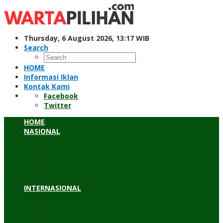
Skip
to
content
Thursday, 6 August 2026, 13:17 WIB
Search
HOME
Informasi Iklan
Kontak Kami
Facebook
Twitter
HOME
NASIONAL
Hukum & Kriminal
Pendidikan
Peristiwa
Sosial
Wawancara
INTERNASIONAL
Asean
Asia Pasifik
Eropa & Amerika