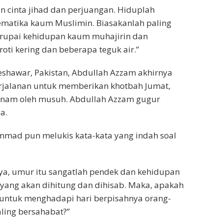
n cinta jihad dan perjuangan. Hiduplah
ematika kaum Muslimin. Biasakanlah paling
erupai kehidupan kaum muhajirin dan
ti kering dan beberapa teguk air.”
eshawar, Pakistan, Abdullah Azzam akhirnya
erjalanan untuk memberikan khotbah Jumat,
tanam oleh musuh. Abdullah Azzam gugur
a.
ad pun melukis kata-kata yang indah soal
nya, umur itu sangatlah pendek dan kehidupan
yang akan dihitung dan dihisab. Maka, apakah
i untuk menghadapi hari berpisahnya orang-
aling bersahabat?”