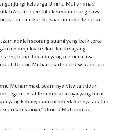
 mengunjungi keluarga Ummu Muhammad
bdullah Azzam meminta kesediaan sang hawa
irnya ia menikahiku saat umurku 12 tahun,”
am adalah seorang suami yang baik serta
ngan menunjukkan sikap kasih sayang.
nia ini, tetapi tak ada yang memiliki jiwa
a,” imbuh Ummu Muhammad saat diwawancara
 Ummu Muhammad, suaminya bisa tak tidur
m begitu dekat Ibrahim, anaknya yang turut
 “Apa yang kebanyakan membedakannya adalah
epan keprihatinannya,” Ummu Muhammad