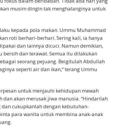
u fokus dalam beribadah. Tidak ada hari yang
ahkan musim dingin tak menghalanginya untuk
erlaku kepada pola makan. Ummu Muhammad
 roti berhari-berhari. Sering kali, ia hanya
dipakai dan lainnya dicuci. Namun demikian,
ersih dan terawat. Semua itu dilakukan
ebagai seorang pejuang. Beigitulah Abdullah
aginya seperti air dan ikan,” terang Ummu
erpesan untuk menjauhi kehidupan mewah
 dan akan merusak jiwa manusia. “Hindarilah
ng dan cukupkanlah dengan kebutuhan-
minta para wanita untuk membina anak-anak
uang.