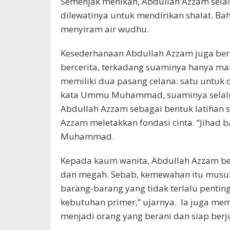
Semenjak menikah, Abdullah Azzam selal
dilewatinya untuk mendirikan shalat. B
menyiram air wudhu.
Kesederhanaan Abdullah Azzam juga b
bercerita, terkadang suaminya hanya makan
memiliki dua pasang celana: satu untuk 
kata Ummu Muhammad, suaminya selalu b
Abdullah Azzam sebagai bentuk latihan s
Azzam meletakkan fondasi cinta. “Jihad b
Muhammad.
Kepada kaum wanita, Abdullah Azzam b
dan megah. Sebab, kemewahan itu musuh
barang-barang yang tidak terlalu penti
kebutuhan primer,” ujarnya. Ia juga me
menjadi orang yang berani dan siap berj