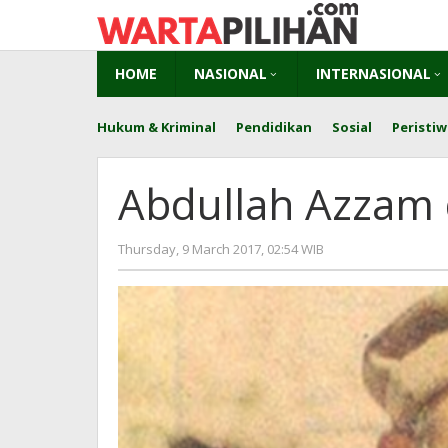
Skip
to
content
HOME
NASIONAL
INTERNASIONAL
Hukum & Kriminal
Pendidikan
Sosial
Peristiw
Abdullah Azzam 
by
Thursday, 9 March 2017, 02:54 WIB
redaksi