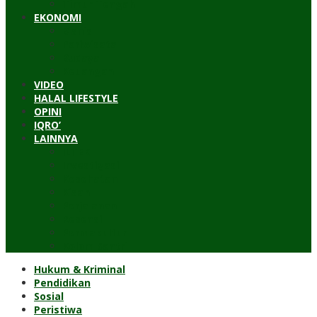
Timur Tengah
EKONOMI
Bisnis
Pariwisata
Budaya
Keuangan
VIDEO
HALAL LIFESTYLE
OPINI
IQRO’
LAINNYA
ILTEK
Investigasi
Kesehatan
Kisah
Perjalanan
Resensi
Permakultur
Kolom Santri
Hukum & Kriminal
Pendidikan
Sosial
Peristiwa