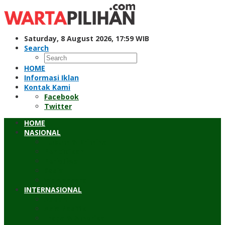
Skip
to
content
Saturday, 8 August 2026, 17:59 WIB
Search
HOME
Informasi Iklan
Kontak Kami
Facebook
Twitter
HOME
NASIONAL
Hukum & Kriminal
Pendidikan
Peristiwa
Sosial
Wawancara
INTERNASIONAL
Asean
Asia Pasifik
Eropa & Amerika