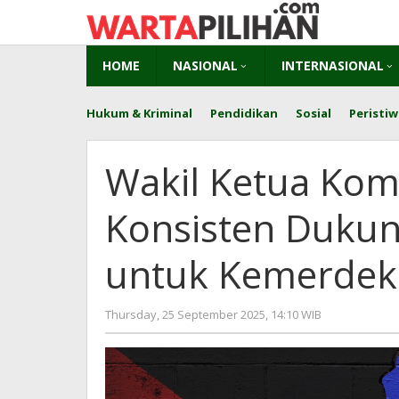
Skip
to
content
HOME
NASIONAL
INTERNASIONAL
Hukum & Kriminal
Pendidikan
Sosial
Peristiw
Wakil Ketua Komi
Konsisten Dukun
untuk Kemerdek
by
Thursday, 25 September 2025, 14:10 WIB
Adi
Prawiraneg