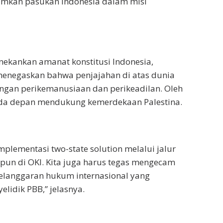
imkan pasukan Indonesia dalam misi
enekankan amanat konstitusi Indonesia,
negaskan bahwa penjajahan di atas dunia
engan perikemanusiaan dan perikeadilan. Oleh
garda depan mendukung kemerdekaan Palestina.
mplementasi two-state solution melalui jalur
upun di OKI. Kita juga harus tegas mengecam
pelanggaran hukum internasional yang
elidik PBB,” jelasnya.