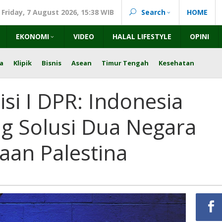
Friday, 7 August 2026, 15:38 WIB
Search
HOME
EKONOMI
VIDEO
HALAL LIFESTYLE
OPINI
a
Klipik
Bisnis
Asean
Timur Tengah
Kesehatan
si I DPR: Indonesia
g Solusi Dua Negara
aan Palestina
ara