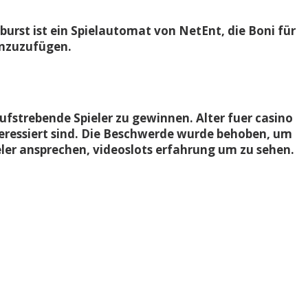
rburst ist ein Spielautomat von NetEnt, die Boni für
inzuzufügen.
strebende Spieler zu gewinnen. Alter fuer casino
eressiert sind. Die Beschwerde wurde behoben, um
eler ansprechen, videoslots erfahrung um zu sehen.