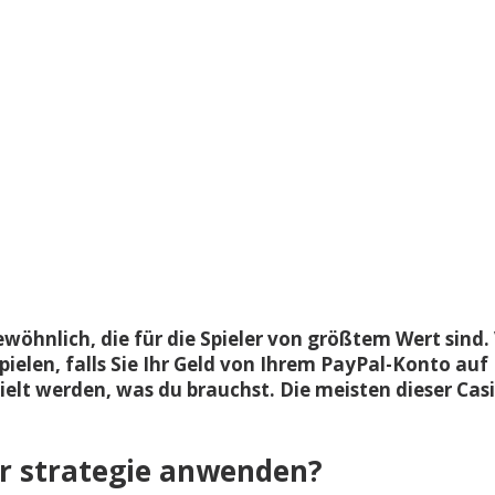
öhnlich, die für die Spieler von größtem Wert sind. 
elen, falls Sie Ihr Geld von Ihrem PayPal-Konto auf
ielt werden, was du brauchst. Die meisten dieser Cas
er strategie anwenden?