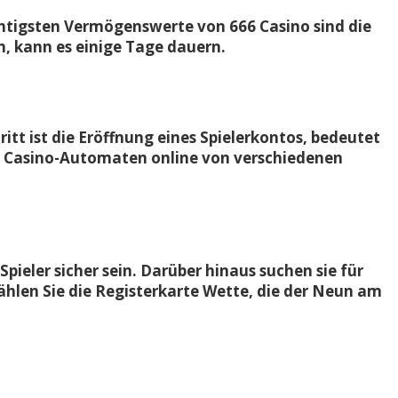
chtigsten Vermögenswerte von 666 Casino sind die
en, kann es einige Tage dauern.
tt ist die Eröffnung eines Spielerkontos, bedeutet
ei Casino-Automaten online von verschiedenen
ieler sicher sein. Darüber hinaus suchen sie für
ählen Sie die Registerkarte Wette, die der Neun am