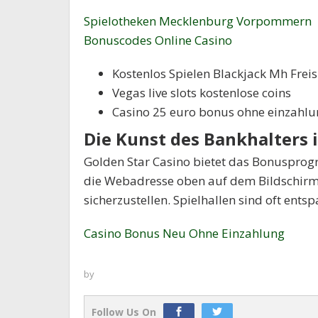
Spielotheken Mecklenburg Vorpommern
Bonuscodes Online Casino
Kostenlos Spielen Blackjack Mh Frei
Vegas live slots kostenlose coins
Casino 25 euro bonus ohne einzahlu
Die Kunst des Bankhalters 
Golden Star Casino bietet das Bonusprog
die Webadresse oben auf dem Bildschirm 
sicherzustellen. Spielhallen sind oft ent
Casino Bonus Neu Ohne Einzahlung
by
Follow Us On