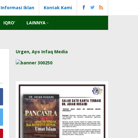
Informasi Iklan
Kontak Kami
IQRO’
LAINNYA
Urgen, Ayo Infaq Media