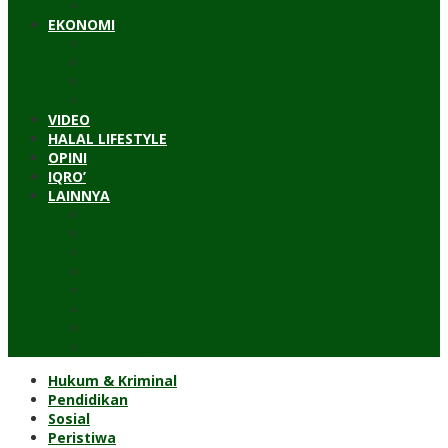
Timur Tengah
EKONOMI
Bisnis
Pariwisata
Budaya
Keuangan
VIDEO
HALAL LIFESTYLE
OPINI
IQRO’
LAINNYA
ILTEK
Investigasi
Kesehatan
Kisah
Perjalanan
Resensi
Permakultur
Kolom Santri
Hukum & Kriminal
Pendidikan
Sosial
Peristiwa