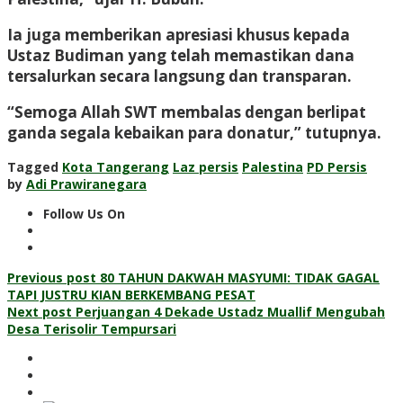
Ia juga memberikan apresiasi khusus kepada
Ustaz Budiman yang telah memastikan dana
tersalurkan secara langsung dan transparan.
“Semoga Allah SWT membalas dengan berlipat
ganda segala kebaikan para donatur,” tutupnya.
Tagged
Kota Tangerang
Laz persis
Palestina
PD Persis
by
Adi Prawiranegara
Follow Us On
Post
Previous post
80 TAHUN DAKWAH MASYUMI: TIDAK GAGAL
TAPI JUSTRU KIAN BERKEMBANG PESAT
navigation
Next post
Perjuangan 4 Dekade Ustadz Muallif Mengubah
Desa Terisolir Tempursari