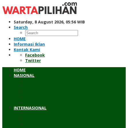
Skip
to
content
Saturday, 8 August 2026, 05:56 WIB
Search
HOME
Informasi Iklan
Kontak Kami
Facebook
Twitter
HOME
NASIONAL
Hukum & Kriminal
Pendidikan
Peristiwa
Sosial
Wawancara
INTERNASIONAL
Asean
Asia Pasifik
Eropa & Amerika