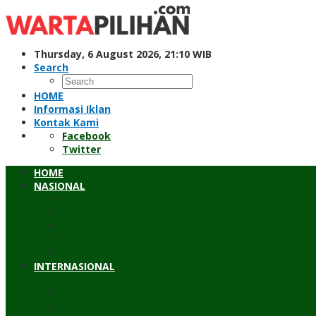
Skip
to
content
Thursday, 6 August 2026, 21:10 WIB
Search
HOME
Informasi Iklan
Kontak Kami
Facebook
Twitter
HOME
NASIONAL
Hukum & Kriminal
Pendidikan
Peristiwa
Sosial
Wawancara
INTERNASIONAL
Asean
Asia Pasifik
Eropa & Amerika