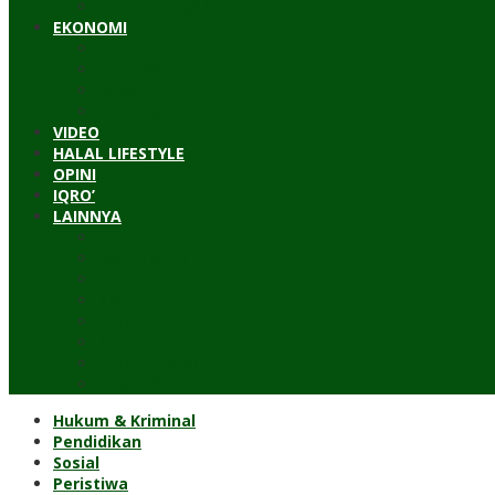
Timur Tengah
EKONOMI
Bisnis
Pariwisata
Budaya
Keuangan
VIDEO
HALAL LIFESTYLE
OPINI
IQRO’
LAINNYA
ILTEK
Investigasi
Kesehatan
Kisah
Perjalanan
Resensi
Permakultur
Kolom Santri
Hukum & Kriminal
Pendidikan
Sosial
Peristiwa