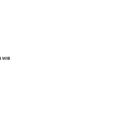
by
4 WIB
redaksi