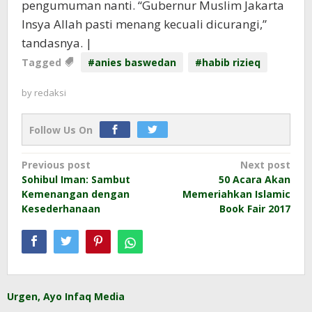
pengumuman nanti. “Gubernur Muslim Jakarta
Insya Allah pasti menang kecuali dicurangi,”
tandasnya. |
Tagged
#anies baswedan
#habib rizieq
by
redaksi
Follow Us On
Post
Previous post
Next post
Sohibul Iman: Sambut
50 Acara Akan
navigation
Kemenangan dengan
Memeriahkan Islamic
Kesederhanaan
Book Fair 2017
Urgen, Ayo Infaq Media