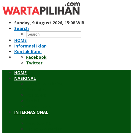
Skip
to
content
Sunday, 9 August 2026, 15:08 WIB
Search
HOME
Informasi Iklan
Kontak Kami
Facebook
Twitter
HOME
NASIONAL
Hukum & Kriminal
Pendidikan
Peristiwa
Sosial
Wawancara
INTERNASIONAL
Asean
Asia Pasifik
Eropa & Amerika